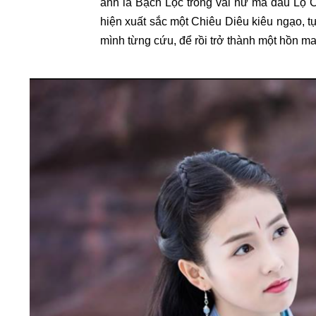
anh là Bạch Lộc trong vai nữ ma đầu Lộ 
hiện xuất sắc một Chiêu Diêu kiêu ngạo, tự
mình từng cứu, để rồi trở thành một hồn ma