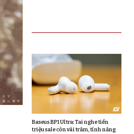
TIN ĐỌC NHIỀU
Baseus BP1 Ultra: Tai nghe tiền
triệu sale còn vài trăm, tính năng