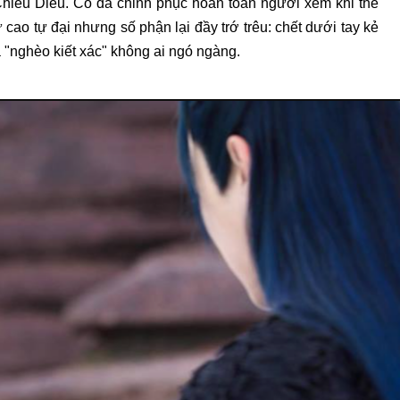
Chiêu Diêu. Cô đã chinh phục hoàn toàn người xem khi thể
 cao tự đại nhưng số phận lại đầy trớ trêu: chết dưới tay kẻ
 "nghèo kiết xác" không ai ngó ngàng.