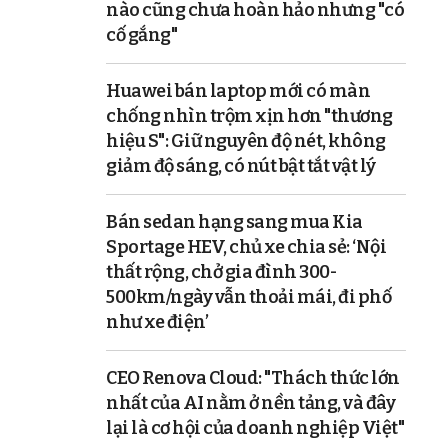
nào cũng chưa hoàn hảo nhưng "có
cố gắng"
Huawei bán laptop mới có màn
chống nhìn trộm xịn hơn "thương
hiệu S": Giữ nguyên độ nét, không
giảm độ sáng, có nút bật tắt vật lý
Bán sedan hạng sang mua Kia
Sportage HEV, chủ xe chia sẻ: ‘Nội
thất rộng, chở gia đình 300-
500km/ngày vẫn thoải mái, đi phố
như xe điện’
CEO Renova Cloud: "Thách thức lớn
nhất của AI nằm ở nền tảng, và đây
lại là cơ hội của doanh nghiệp Việt"