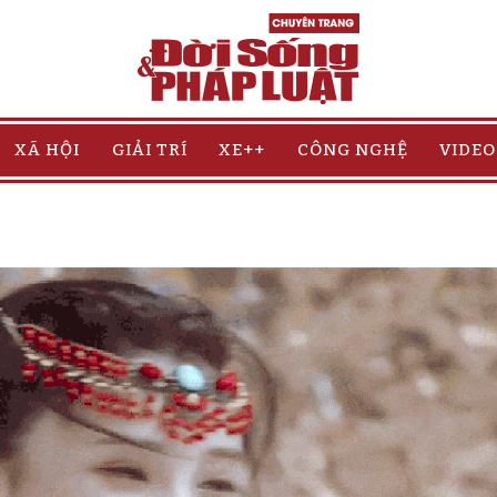
XÃ HỘI
GIẢI TRÍ
XE++
CÔNG NGHỆ
VIDEO