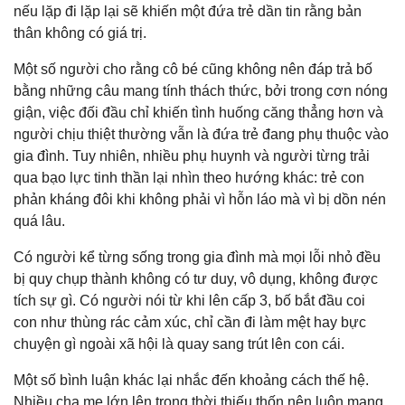
nếu lặp đi lặp lại sẽ khiến một đứa trẻ dần tin rằng bản
thân không có giá trị.
Một số người cho rằng cô bé cũng không nên đáp trả bố
bằng những câu mang tính thách thức, bởi trong cơn nóng
giận, việc đối đầu chỉ khiến tình huống căng thẳng hơn và
người chịu thiệt thường vẫn là đứa trẻ đang phụ thuộc vào
gia đình. Tuy nhiên, nhiều phụ huynh và người từng trải
qua bạo lực tinh thần lại nhìn theo hướng khác: trẻ con
phản kháng đôi khi không phải vì hỗn láo mà vì bị dồn nén
quá lâu.
Có người kể từng sống trong gia đình mà mọi lỗi nhỏ đều
bị quy chụp thành không có tư duy, vô dụng, không được
tích sự gì. Có người nói từ khi lên cấp 3, bố bắt đầu coi
con như thùng rác cảm xúc, chỉ cần đi làm mệt hay bực
chuyện gì ngoài xã hội là quay sang trút lên con cái.
Một số bình luận khác lại nhắc đến khoảng cách thế hệ.
Nhiều cha mẹ lớn lên trong thời thiếu thốn nên luôn mang