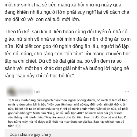
một nữ sinh chia sẻ trên mạng xã hội những ngày qua
đang khiến nhiều người lớn phải suy nghĩ lại về cách cha
mẹ đối xử với con cái tuổi mới lớn.
Theo lời kể, sau khi đi liên hoan cùng đội tuyển ở nhà cô
giáo, nữ sinh về nhà và nói mình đã ăn nên không ăn cơm
nữa. Khi biết con góp 40 nghìn đồng ăn lẩu, người bố lập
tức nổi nóng, cho rằng con "tốn tiền", rồi mang chuyện học
tập ra chì chiết. Dù cô bé đạt giải ba, bố vẫn đem ra so
sánh với một bạn khác đạt giải nhất và buông lời nặng nề
rằng "sau này chỉ có học bổ túc".
Đoạn chia sẻ gây chú ý