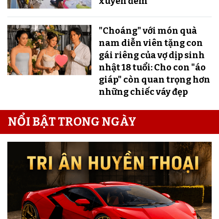
xuyên đêm
"Choáng" với món quà
nam diễn viên tặng con
gái riêng của vợ dịp sinh
nhật 18 tuổi: Cho con "áo
giáp" còn quan trọng hơn
những chiếc váy đẹp
NỔI BẬT TRONG NGÀY