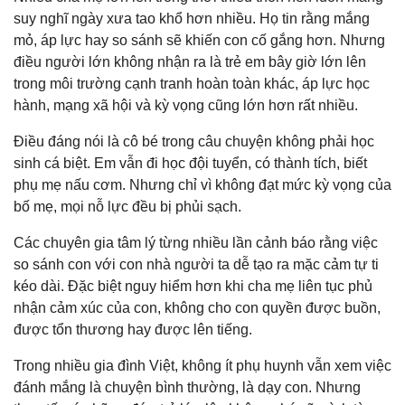
suy nghĩ ngày xưa tao khổ hơn nhiều. Họ tin rằng mắng
mỏ, áp lực hay so sánh sẽ khiến con cố gắng hơn. Nhưng
điều người lớn không nhận ra là trẻ em bây giờ lớn lên
trong môi trường cạnh tranh hoàn toàn khác, áp lực học
hành, mạng xã hội và kỳ vọng cũng lớn hơn rất nhiều.
Điều đáng nói là cô bé trong câu chuyện không phải học
sinh cá biệt. Em vẫn đi học đội tuyển, có thành tích, biết
phụ mẹ nấu cơm. Nhưng chỉ vì không đạt mức kỳ vọng của
bố mẹ, mọi nỗ lực đều bị phủi sạch.
Các chuyên gia tâm lý từng nhiều lần cảnh báo rằng việc
so sánh con với con nhà người ta dễ tạo ra mặc cảm tự ti
kéo dài. Đặc biệt nguy hiểm hơn khi cha mẹ liên tục phủ
nhận cảm xúc của con, không cho con quyền được buồn,
được tổn thương hay được lên tiếng.
Trong nhiều gia đình Việt, không ít phụ huynh vẫn xem việc
đánh mắng là chuyện bình thường, là dạy con. Nhưng