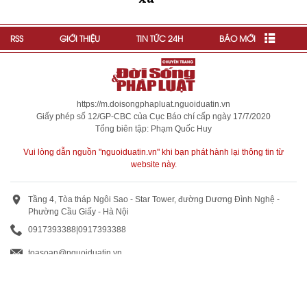
RSS
GIỚI THIỆU
TIN TỨC 24H
BÁO MỚI
https://m.doisongphapluat.nguoiduatin.vn
Giấy phép số 12/GP-CBC của Cục Báo chí cấp ngày 17/7/2020
Tổng biên tập: Phạm Quốc Huy
Vui lòng dẫn nguồn "nguoiduatin.vn" khi bạn phát hành lại thông tin từ
website này.
Tầng 4, Tòa tháp Ngôi Sao - Star Tower, đường Dương Đình Nghệ -
Phường Cầu Giấy - Hà Nội
0917393388
|
0917393388
toasoan@nguoiduatin.vn
BÁO GIÁ QUẢNG CÁO