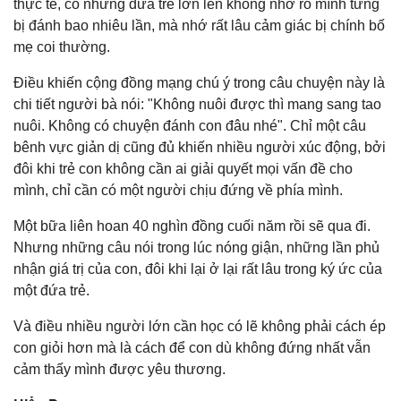
thực tế, có những đứa trẻ lớn lên không nhớ rõ mình từng
bị đánh bao nhiêu lần, mà nhớ rất lâu cảm giác bị chính bố
mẹ coi thường.
Điều khiến cộng đồng mạng chú ý trong câu chuyện này là
chi tiết người bà nói: "Không nuôi được thì mang sang tao
nuôi. Không có chuyện đánh con đâu nhé". Chỉ một câu
bênh vực giản dị cũng đủ khiến nhiều người xúc động, bởi
đôi khi trẻ con không cần ai giải quyết mọi vấn đề cho
mình, chỉ cần có một người chịu đứng về phía mình.
Một bữa liên hoan 40 nghìn đồng cuối năm rồi sẽ qua đi.
Nhưng những câu nói trong lúc nóng giận, những lần phủ
nhận giá trị của con, đôi khi lại ở lại rất lâu trong ký ức của
một đứa trẻ.
Và điều nhiều người lớn cần học có lẽ không phải cách ép
con giỏi hơn mà là cách để con dù không đứng nhất vẫn
cảm thấy mình được yêu thương.