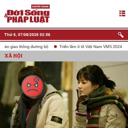
Thứ 6, 07/08/2026 02:56
iao thông đường bộ
Triển lãm ô tô Việt Nam VMS 2024
tắt s
XÃ HỘI