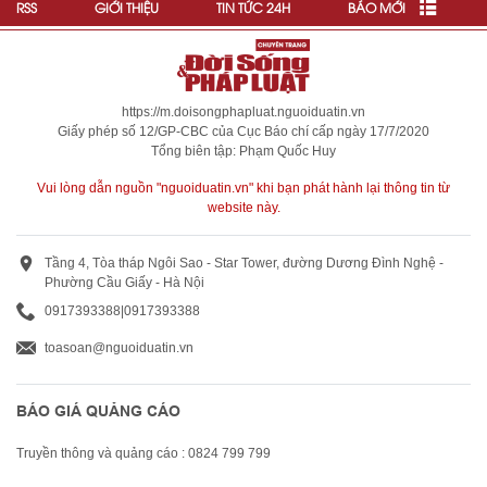
RSS
GIỚI THIỆU
TIN TỨC 24H
BÁO MỚI
https://m.doisongphapluat.nguoiduatin.vn
Giấy phép số 12/GP-CBC của Cục Báo chí cấp ngày 17/7/2020
Tổng biên tập: Phạm Quốc Huy
Vui lòng dẫn nguồn "nguoiduatin.vn" khi bạn phát hành lại thông tin từ
website này.
Tầng 4, Tòa tháp Ngôi Sao - Star Tower, đường Dương Đình Nghệ -
Phường Cầu Giấy - Hà Nội
0917393388
|
0917393388
toasoan@nguoiduatin.vn
BÁO GIÁ QUẢNG CÁO
Truyền thông và quảng cáo : 0824 799 799