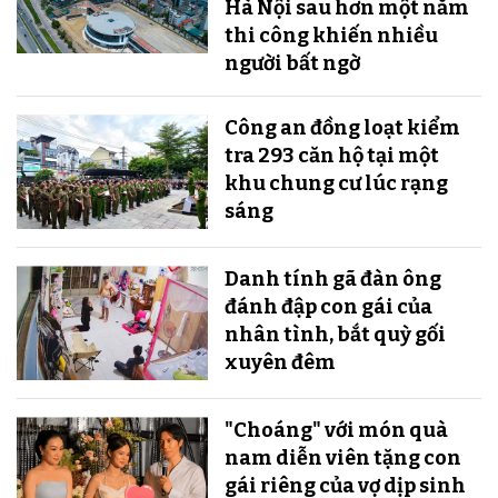
Hà Nội sau hơn một năm
thi công khiến nhiều
người bất ngờ
Công an đồng loạt kiểm
tra 293 căn hộ tại một
khu chung cư lúc rạng
sáng
Danh tính gã đàn ông
đánh đập con gái của
nhân tình, bắt quỳ gối
xuyên đêm
"Choáng" với món quà
nam diễn viên tặng con
gái riêng của vợ dịp sinh