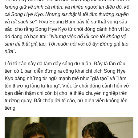
không giữ vệ sinh cá nhân, và nhiều người tin điều đó, kể
cả Song Hye Kyo. Nhưng sự thật là tôi tắm thường xuyên
và rất sạch sẽ".
Ryu Seung Bum bày tỏ sự thất vọng sâu
sắc, cho rằng Song Hye Kyo từ chối đóng cảnh hôn vì lúc
đó đang có bạn trai:
"Nhưng việc đổ lỗi cho tôi không vệ
sinh thì thật giả tạo. Tôi muốn nói với cô ấy: Đừng giả tạo
nữa".
Lời tố cáo này đã làm dậy sóng dư luận. Đây là lần đầu
tiên có 1 bạn diễn đứng ra công khai chỉ trích Song Hye
Kyo bằng những từ ngữ mạnh mẽ như "giả tạo" và "làm
tổn thương lòng tự trọng". Việc từ chối đóng cảnh hôn với
bạn diễn thậm chí còn bị cho là thiếu chuyên nghiệp trên
trường quay. Bất chấp lời tố cáo, nữ diễn viên không lên
tiếng.