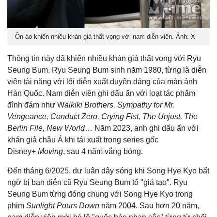
Ồn ào khiến nhiều khán giả thất vọng với nam diễn viên. Ảnh: X
Thông tin này đã khiến nhiều khán giả thất vọng với Ryu
Seung Bum. Ryu Seung Bum sinh năm 1980, từng là diễn
viên tài năng với lối diễn xuất duyên dáng của màn ảnh
Hàn Quốc. Nam diễn viên ghi dấu ấn với loạt tác phẩm
đình đám như W
aikiki Brothers, Sympathy for Mr.
Vengeance, Conduct Zero, Crying Fist, The Unjust, The
Berlin File, New World
… Năm 2023, anh ghi dấu ấn với
khán giả châu Á khi tái xuất trong series gốc
Disney+
Moving
, sau 4 năm vắng bóng.
Đến tháng 6/2025, dư luận dậy sóng khi Song Hye Kyo bất
ngờ bị bạn diễn cũ Ryu Seung Bum tố "giả tạo". Ryu
Seung Bum từng đóng chung với Song Hye Kyo trong
phim
Sunlight Pours Down
năm 2004. Sau hơn 20 năm,