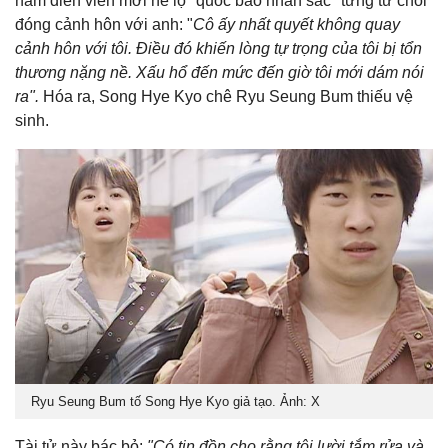
nam diễn viên mới hé lộ "quốc bảo nhan sắc" từng từ chối
đóng cảnh hôn với anh: "
Cô ấy nhất quyết không quay
cảnh hôn với tôi. Điều đó khiến lòng tự trọng của tôi bị tổn
thương nặng nề. Xấu hổ đến mức đến giờ tôi mới dám nói
ra".
Hóa ra, Song Hye Kyo chê Ryu Seung Bum thiếu vệ
sinh.
Ryu Seung Bum tố Song Hye Kyo giả tạo. Ảnh: X
Tài tử này bác bỏ:
"Có tin đồn cho rằng tôi lười tắm rửa và