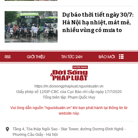
Dự báo thời tiết ngày 30/7:
Hà Nội hạ nhiệt, mát mẻ,
nhiều vùng có mưa to
RSS
GIỚI THIỆU
TIN TỨC 24H
BÁO MỚI
https://m.doisongphapluat.nguoiduatin.vn
Giấy phép số 12/GP-CBC của Cục Báo chí cấp ngày 17/7/2020
Tổng biên tập: Phạm Quốc Huy
Vui lòng dẫn nguồn "nguoiduatin.vn" khi bạn phát hành lại thông tin từ
website này.
Tầng 4, Tòa tháp Ngôi Sao - Star Tower, đường Dương Đình Nghệ -
Phường Cầu Giấy - Hà Nội