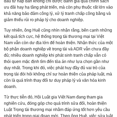
đầu tư hấp dẫn không chỉ được đánh giá qua chính sách
ưu đãi hay hạ tầng phát triển, mà còn phụ thuộc rất lớn vào
khả năng bảo đảm công lý, xử lý tranh chấp công bằng và
giảm thiểu rủi ro pháp lý cho doanh nghiệp.
Tuy nhiên, ông Huệ cũng nhìn nhận rằng, bên cạnh những
kết quả tích cực, hệ thống trọng tài thương mại tại Việt
Nam vẫn còn dư địa lớn để hoàn thiện. Nhận thức của một
bộ phận doanh nghiệp về trọng tài và ADR vẫn chưa đầy
đủ; nhiều doanh nghiệp khi phát sinh tranh chấp vẫn có
thói quen mặc định tìm đến tòa án như lựa chọn gần như
duy nhất. Trong khi đó, việc phát huy đầy đủ vai trò của
trọng tài đòi hỏi không chỉ sự hoàn thiện của pháp luật, mà
còn là quá trình thay đổi tư duy pháp lý và văn hóa kinh
doanh.
Từ thực tiễn đó, Hội Luật gia Việt Nam đang tham gia
nghiên cứu, đóng góp cho quá trình sửa đổi, hoàn thiện
Luật Trọng tài thương mại nhằm đáp ứng tốt hơn yêu cầu
phát triển trong giai đoạn mới. Theo ông Huệ, việc sửa luật