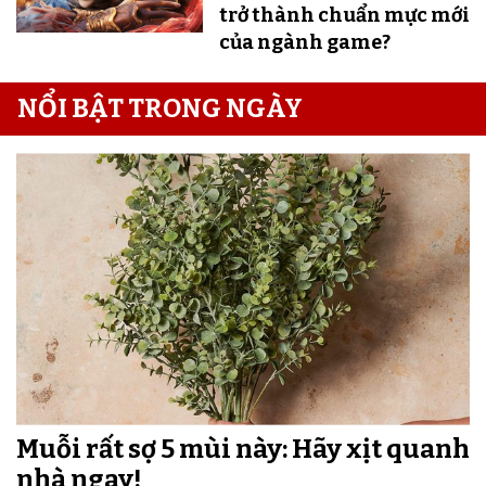
trở thành chuẩn mực mới
của ngành game?
NỔI BẬT TRONG NGÀY
Muỗi rất sợ 5 mùi này: Hãy xịt quanh
nhà ngay!