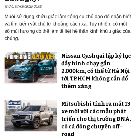
Thứ 6, 07/08/2026 05:00
Muỗi sử dụng khứu giác làm công cụ chủ đạo để nhận biết
và tìm kiếm vật chủ từ khoảng cách xa. Tuy nhiên, có một
số mùi hương có thể làm tê liệt hệ thần kinh khứu giác của
chúng.
Nissan Qashqai lập kỷ lục
đầy bình chạy gần
2.000km, có thể từ Hà Nội
tới TP.HCM không cần đổ
thêm xăng
Mitsubishi tính ra mắt 13
xe mới với các mẫu phát
triển cho thị trường ĐNÁ,
có cả dòng chuyên off-
road