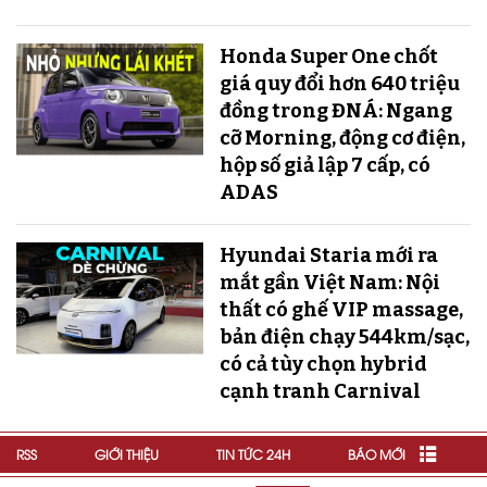
Honda Super One chốt
giá quy đổi hơn 640 triệu
đồng trong ĐNÁ: Ngang
cỡ Morning, động cơ điện,
hộp số giả lập 7 cấp, có
ADAS
Hyundai Staria mới ra
mắt gần Việt Nam: Nội
thất có ghế VIP massage,
bản điện chạy 544km/sạc,
có cả tùy chọn hybrid
cạnh tranh Carnival
RSS
GIỚI THIỆU
TIN TỨC 24H
BÁO MỚI