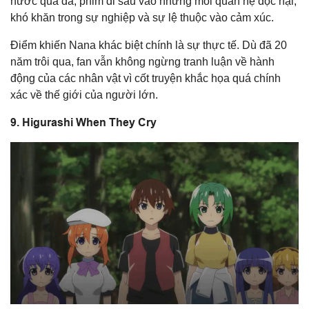
hước quá đà, phim đi sâu vào những mối quan hệ độc hại,
khó khăn trong sự nghiệp và sự lệ thuộc vào cảm xúc.
Điểm khiến Nana khác biệt chính là sự thực tế. Dù đã 20
năm trôi qua, fan vẫn không ngừng tranh luận về hành
động của các nhân vật vì cốt truyện khắc họa quá chính
xác về thế giới của người lớn.
9. Higurashi When They Cry