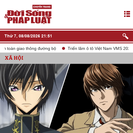
Thứ 7, 08/08/2026 21:51
n giao thông đường bộ
Triển lãm ô tô Việt Nam VMS 2024
tắ
XÃ HỘI