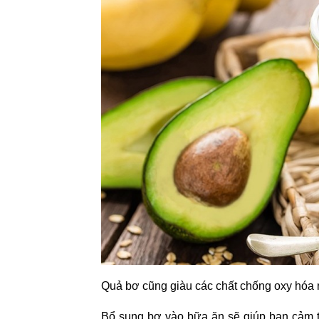
Quả bơ cũng giàu các chất chống oxy hóa n
Bổ sung bơ vào bữa ăn sẽ giúp bạn cảm t