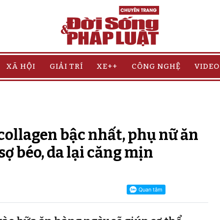
XÃ HỘI
GIẢI TRÍ
XE++
CÔNG NGHỆ
VIDEO
u collagen bậc nhất, phụ nữ ăn
ợ béo, da lại căng mịn