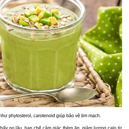
hư phytosterol, carotenoid giúp bảo vệ tim mạch.
hấy no lâu, hạn chế cảm giác thèm ăn, giảm lượng calo từ