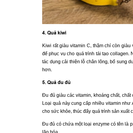
4. Quả kiwi
Kiwi rất giàu vitamin C, thậm chí còn giàu
để phục vụ cho quá trình tái tạo collagen. N
tác dụng cải thiện lỗ chân lông, bổ sung d
hơn.
5. Quả đu đủ
Đu đủ giàu các vitamin, khoáng chất, chất 
Loại quả này cung cấp nhiều vitamin như A,
cho sức khỏe, thúc đẩy quá trình sản xuất c
Đu đủ có chứa một loại enzyme có tên là pa
lão hóa.