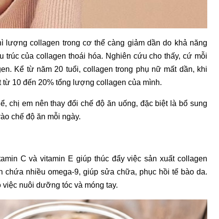
hì lượng collagen trong cơ thể càng giảm dần do khả năng
u trúc của collagen thoái hóa. Nghiên cứu cho thấy, cứ mỗi
agen. Kể từ năm 20 tuổi, collagen trong phụ nữ mất dần, khi
ất từ 10 đến 20% tổng lượng collagen của mình.
, chị em nên thay đổi chế độ ăn uống, đặc biệt là bổ sung
vào chế độ ăn mỗi ngày.
amin C và vitamin E giúp thúc đẩy việc sản xuất collagen
 còn chứa nhiều omega-9, giúp sửa chữa, phục hồi tế bào da.
o việc nuôi dưỡng tóc và móng tay.