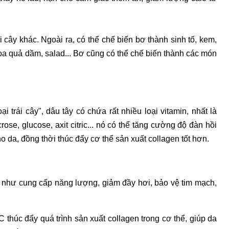
i cây khác. Ngoài ra, có thể chế biến bơ thành sinh tố, kem,
oa quả dầm, salad... Bơ cũng có thể chế biến thành các món
trái cây", dâu tây có chứa rất nhiều loại vitamin, nhất là
rose, glucose, axit citric... nó có thể tăng cường độ đàn hồi
 da, đồng thời thúc đẩy cơ thể sản xuất collagen tốt hơn.
e như cung cấp năng lượng, giảm đầy hơi, bảo vệ tim mạch,
 thúc đẩy quá trình sản xuất collagen trong cơ thể, giúp da