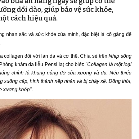
 vào bữa ăn hàng ngày sẽ giúp cơ thể
ỡng dồi dào, giúp bảo vệ sức khỏe,
một cách hiệu quả.
ọng nhan sắc và sức khỏe của mình, đặc biệt là cố gắng để
.
a collagen đối với làn da và cơ thể. Chia sẻ trên
Nhịp sống
Phòng khám da liễu Pensilia) cho biết:
"Collagen là một loại
chúng chính là khung nâng đỡ của xương và da. Nếu thiếu
g xuống cấp, hình thành nếp nhăn và bị chảy xệ. Đồng thời,
e xương khớp".