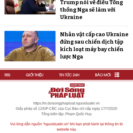
Trump nói về điều Tổng
thống Nga sẽ làm với
Ukraine
Nhân vật cấp cao Ukraine
đứng sau chiến dịch tập
kích loạt máy bay chiến
lược Nga
RSS
GIỚI THIỆU
TIN TỨC 24H
BÁO MỚI
https://m.doisongphapluat.nguoiduatin.vn
Giấy phép số 12/GP-CBC của Cục Báo chí cấp ngày 17/7/2020
Tổng biên tập: Phạm Quốc Huy
Vui lòng dẫn nguồn "nguoiduatin.vn" khi bạn phát hành lại thông tin từ
website này.