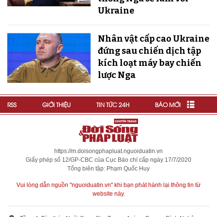
Ukraine
Nhân vật cấp cao Ukraine
đứng sau chiến dịch tập
kích loạt máy bay chiến
lược Nga
RSS
GIỚI THIỆU
TIN TỨC 24H
BÁO MỚI
https://m.doisongphapluat.nguoiduatin.vn
Giấy phép số 12/GP-CBC của Cục Báo chí cấp ngày 17/7/2020
Tổng biên tập: Phạm Quốc Huy
Vui lòng dẫn nguồn "nguoiduatin.vn" khi bạn phát hành lại thông tin từ
website này.