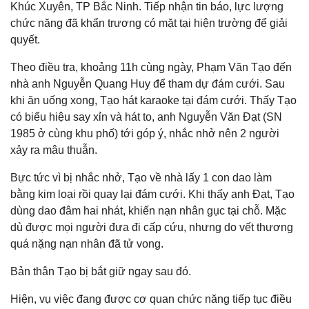
Khúc Xuyên, TP Bắc Ninh. Tiếp nhận tin báo, lực lượng
chức năng đã khẩn trương có mặt tại hiện trường để giải
quyết.
Theo điều tra, khoảng 11h cùng ngày, Phạm Văn Tạo đến
nhà anh Nguyễn Quang Huy để tham dự đám cưới. Sau
khi ăn uống xong, Tạo hát karaoke tại đám cưới. Thấy Tạo
có biểu hiệu say xỉn và hát to, anh Nguyễn Văn Đạt (SN
1985 ở cùng khu phố) tới góp ý, nhắc nhở nên 2 người
xảy ra mâu thuẫn.
Bực tức vì bị nhắc nhở, Tạo về nhà lấy 1 con dao làm
bằng kim loại rồi quay lại đám cưới. Khi thấy anh Đạt, Tạo
dùng dao đâm hai nhát, khiến nạn nhân gục tại chỗ. Mặc
dù được mọi người đưa đi cấp cứu, nhưng do vết thương
quá nặng nạn nhân đã tử vong.
Bản thân Tạo bị bắt giữ ngay sau đó.
Hiện, vụ việc đang được cơ quan chức năng tiếp tục điều