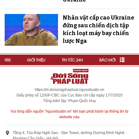
Nhân vật cấp cao Ukraine
đứng sau chiến dịch tập
kích loạt máy bay chiến
lược Nga
RSS
GIỚI THIỆU
TIN TỨC 24H
BÁO MỚI
https://m.doisongphapluat.nguoiduatin.vn
Giấy phép số 12/GP-CBC của Cục Báo chí cấp ngày 17/7/2020
Tổng biên tập: Phạm Quốc Huy
Vui lòng dẫn nguồn "nguoiduatin.vn" khi bạn phát hành lại thông tin từ
website này.
Tầng 4, Tòa tháp Ngôi Sao - Star Tower, đường Dương Đình Nghệ -
Phường Cầu Giấy - Hà Nội