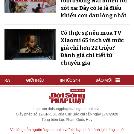
tuổi ở Đồng Nai khiến tôi
xót xa: Đây có lẽ là điều
khiến con đau lòng nhất
Có thực sự nên mua TV
Xiaomi 65 inch với mức
giá chỉ hơn 22 triệu?
Đánh giá chi tiết từ
chuyên gia
RSS
GIỚI THIỆU
TIN TỨC 24H
BÁO MỚI
https://m.doisongphapluat.nguoiduatin.vn
Giấy phép số 12/GP-CBC của Cục Báo chí cấp ngày 17/7/2020
Tổng biên tập: Phạm Quốc Huy
Vui lòng dẫn nguồn "nguoiduatin.vn" khi bạn phát hành lại thông tin từ