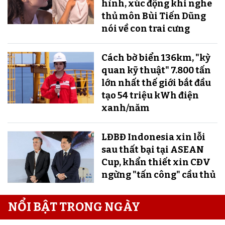
hình, xúc động khi nghe
thủ môn Bùi Tiến Dũng
nói về con trai cưng
Cách bờ biển 136km, "kỳ
quan kỹ thuật" 7.800 tấn
lớn nhất thế giới bắt đầu
tạo 54 triệu kWh điện
xanh/năm
LĐBĐ Indonesia xin lỗi
sau thất bại tại ASEAN
Cup, khẩn thiết xin CĐV
ngừng "tấn công" cầu thủ
NỔI BẬT TRONG NGÀY