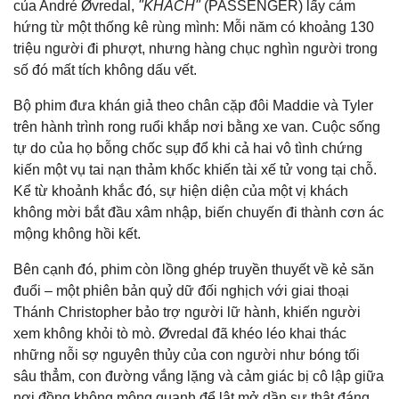
của André Øvredal,
"KHÁCH"
(PASSENGER) lấy cảm
hứng từ một thống kê rùng mình: Mỗi năm có khoảng 130
triệu người đi phượt, nhưng hàng chục nghìn người trong
số đó mất tích không dấu vết.
Bộ phim đưa khán giả theo chân cặp đôi Maddie và Tyler
trên hành trình rong ruổi khắp nơi bằng xe van. Cuộc sống
tự do của họ bỗng chốc sụp đổ khi cả hai vô tình chứng
kiến một vụ tai nạn thảm khốc khiến tài xế tử vong tại chỗ.
Kể từ khoảnh khắc đó, sự hiện diện của một vị khách
không mời bắt đầu xâm nhập, biến chuyến đi thành cơn ác
mộng không hồi kết.
Bên cạnh đó, phim còn lồng ghép truyền thuyết về kẻ săn
đuổi – một phiên bản quỷ dữ đối nghịch với giai thoại
Thánh Christopher bảo trợ người lữ hành, khiến người
xem không khỏi tò mò. Øvredal đã khéo léo khai thác
những nỗi sợ nguyên thủy của con người như bóng tối
sâu thẳm, con đường vắng lặng và cảm giác bị cô lập giữa
nơi đồng không mông quạnh để lật mở dần sự thật đáng