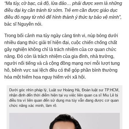
“Ma túy, cờ bạc, cá độ, lừa đảo… phải được xem là những
điều đại kỵ cần tránh từ sớm. Trẻ em cần được giáo dục
điều đó ngay từ nhỏ để hình thành ý thức tự bảo vệ mình”,
bác sĩ Nguyên nói.
Trong bối cảnh ma túy ngày càng tinh vi, núp bóng dưới
nhiều dạng thức giải trí hiện đại, cuộc chiến chống chất
gây nghiện không chỉ là trách nhiệm của cơ quan chức
năng. Đó còn là trách nhiệm của gia đình, nhà trường,
người nổi tiếng và cả cộng đồng mạng nơi mỗi lượt tung
hô, bênh vực sai lệch đều có thể góp phần bình thường
hóa một hiểm họa nguy hiểm với xã hội.
Dưới góc nhìn pháp lý, Luật sư Hoàng Hà, Đoàn luật sư TP.HCM,
nhận định đến thời điểm hiện tại vụ việc liên quan ca sĩ Miu Lê bị
điều tra vì liên quan đến sử dụng ma túy vẫn đang được cơ quan
chức năng xác minh, làm rõ.