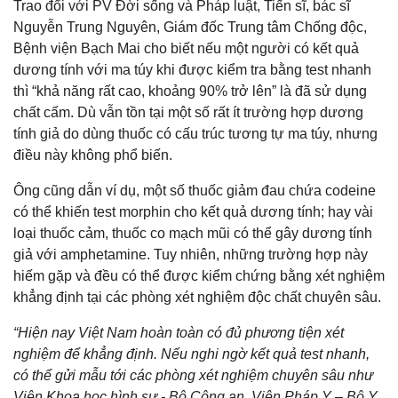
Trao đổi với PV Đời sống và Pháp luật, Tiến sĩ, bác sĩ
Nguyễn Trung Nguyên, Giám đốc Trung tâm Chống độc,
Bệnh viện Bạch Mai cho biết nếu một người có kết quả
dương tính với ma túy khi được kiểm tra bằng test nhanh
thì “khả năng rất cao, khoảng 90% trở lên” là đã sử dụng
chất cấm. Dù vẫn tồn tại một số rất ít trường hợp dương
tính giả do dùng thuốc có cấu trúc tương tự ma túy, nhưng
điều này không phổ biến.
Ông cũng dẫn ví dụ, một số thuốc giảm đau chứa codeine
có thể khiến test morphin cho kết quả dương tính; hay vài
loại thuốc cảm, thuốc co mạch mũi có thể gây dương tính
giả với amphetamine. Tuy nhiên, những trường hợp này
hiếm gặp và đều có thể được kiểm chứng bằng xét nghiệm
khẳng định tại các phòng xét nghiệm độc chất chuyên sâu.
“Hiện nay Việt Nam hoàn toàn có đủ phương tiện xét
nghiệm để khẳng định. Nếu nghi ngờ kết quả test nhanh,
có thể gửi mẫu tới các phòng xét nghiệm chuyên sâu như
Viện Khoa học hình sự - Bộ Công an, Viện Pháp Y – Bộ Y