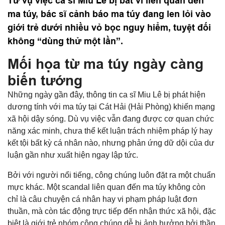
Từ vụ việc ca sĩ Miu Lê bị bắt vì liên quan đến
ma túy, bác sĩ cảnh báo ma túy đang len lỏi vào
giới trẻ dưới nhiều vỏ bọc nguy hiểm, tuyệt đối
không “dùng thử một lần”.
Mối họa từ ma túy ngày càng
biến tướng
Những ngày gần đây, thông tin ca sĩ Miu Lê bị phát hiện
dương tính với ma túy tại Cát Hải (Hải Phòng) khiến mạng
xã hội dậy sóng. Dù vụ việc vẫn đang được cơ quan chức
năng xác minh, chưa thể kết luận trách nhiệm pháp lý hay
kết tội bất kỳ cá nhân nào, nhưng phản ứng dữ dội của dư
luận gần như xuất hiện ngay lập tức.
Bởi với người nổi tiếng, công chúng luôn đặt ra một chuẩn
mực khác. Một scandal liên quan đến ma túy không còn
chỉ là câu chuyện cá nhân hay vi phạm pháp luật đơn
thuần, mà còn tác động trực tiếp đến nhận thức xã hội, đặc
biệt là giới trẻ nhóm công chúng dễ bị ảnh hưởng bởi thần