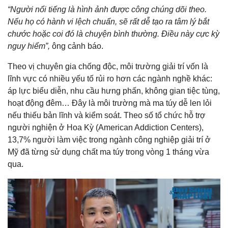
“Người nổi tiếng là hình ảnh được công chúng dõi theo.
Nếu họ có hành vi lệch chuẩn, sẽ rất dễ tạo ra tâm lý bắt
chước hoặc coi đó là chuyện bình thường. Điều này cực kỳ
nguy hiểm”,
ông cảnh báo.
Theo vị chuyên gia chống độc, môi trường giải trí vốn là
lĩnh vực có nhiều yếu tố rủi ro hơn các ngành nghề khác:
áp lực biểu diễn, nhu cầu hưng phấn, không gian tiệc tùng,
hoạt động đêm… Đây là môi trường mà ma túy dễ len lỏi
nếu thiếu bản lĩnh và kiểm soát. Theo số tổ chức hỗ trợ
người nghiện ở Hoa Kỳ (American Addiction Centers),
13,7% người làm việc trong ngành công nghiệp giải trí ở
Mỹ đã từng sử dụng chất ma túy trong vòng 1 tháng vừa
qua.