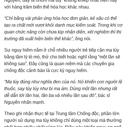
Nguyên, đây là nhóm ma túy “khủng khiếp nhất hiện nay”
với hàng trăm biến thể hóa học khác nhau.
“Chỉ bằng vài phản ứng hóa học đơn giản, kẻ xấu có thể
tạo ra chất mới vượt khỏi danh mục kiểm soát. Trong khi cơ
quan chức năng còn chưa kịp nhận diện, xét nghiệm thì thị
trường đã xuất hiện biến thể khác”,
ông nói.
Sự nguy hiểm nằm ở chỗ nhiều người trẻ tiếp cận ma túy
bằng tâm lý tò mò, thử cho biết hoặc nghĩ rằng “một lần sẽ
không sao”. Đây cũng là quan niệm mà các chuyên gia
chống độc cảnh báo là cực kỳ nguy hiểm.
“Ma túy đúng như nghĩa đen của nó. Nó khiến con người lệ
thuộc, say túy lúy như bị ma ám. Dùng một lần nhưng rất
dễ dẫn tới lần hai, lần ba và nhiều lần sau đó”,
bác sĩ
Nguyên nhấn mạnh.
Theo ghi nhận thực tế tại Trung tâm Chống độc, phần lớn
người sử dụng ma túy không chỉ dùng một loại mà thường