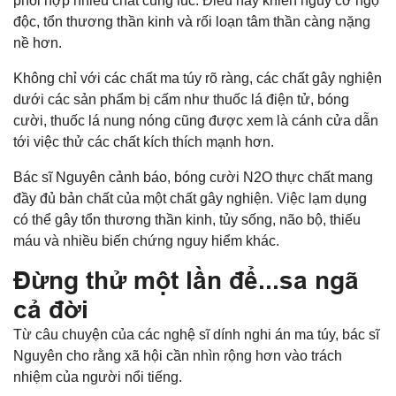
phối hợp nhiều chất cùng lúc. Điều này khiến nguy cơ ngộ
độc, tổn thương thần kinh và rối loạn tâm thần càng nặng
nề hơn.
Không chỉ với các chất ma túy rõ ràng, các chất gây nghiện
dưới các sản phẩm bị cấm như thuốc lá điện tử, bóng
cười, thuốc lá nung nóng cũng được xem là cánh cửa dẫn
tới việc thử các chất kích thích mạnh hơn.
Bác sĩ Nguyên cảnh báo, bóng cười N2O thực chất mang
đầy đủ bản chất của một chất gây nghiện. Việc lạm dụng
có thể gây tổn thương thần kinh, tủy sống, não bộ, thiếu
máu và nhiều biến chứng nguy hiểm khác.
Đừng thử một lần để...sa ngã
cả đời
Từ câu chuyện của các nghệ sĩ dính nghi án ma túy, bác sĩ
Nguyên cho rằng xã hội cần nhìn rộng hơn vào trách
nhiệm của người nổi tiếng.