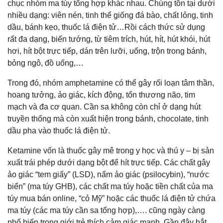
chục nhóm ma túy tổng hợp khác nhau. Chúng tồn tại dưới
nhiều dạng: viên nén, tinh thể giống đá bào, chất lỏng, tinh
dầu, bánh kẹo, thuốc lá điện tử…Rồi cách thức sử dụng
rất đa dạng, biến tướng, từ tiêm trích, hút, hít, hút khói, hút
hơi, hít bột trực tiếp, dán trên lưỡi, uống, trộn trong bánh,
bỏng ngô, đồ uống,…
Trong đó, nhóm amphetamine có thể gây rối loạn tâm thần,
hoang tưởng, ảo giác, kích động, tổn thương não, tim
mạch và đa cơ quan. Cần sa không còn chỉ ở dạng hút
truyền thống mà còn xuất hiện trong bánh, chocolate, tinh
dầu pha vào thuốc lá điện tử.
Ketamine vốn là thuốc gây mê trong y học và thú y – bị sản
xuất trái phép dưới dạng bột để hít trực tiếp. Các chất gây
ảo giác “tem giấy” (LSD), nấm ảo giác (psilocybin), “nước
biển” (ma túy GHB), các chất ma túy hoặc tiền chất của ma
túy mua bán online, “cỏ Mỹ” hoặc các thuốc lá điện tử chứa
ma túy (các ma túy cần sa tổng hợp),…. cũng ngày càng
phổ biến trong giới trẻ thích cảm giác mạnh. Gần đây bắt