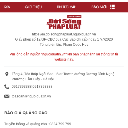
RSS
GIỚI THIỆU
TIN TỨC 24H
BÁO MỚI
https://m.doisongphapluat.nguoiduatin.vn
Giấy phép số 12/GP-CBC của Cục Báo chí cấp ngày 17/7/2020
Tổng biên tập: Phạm Quốc Huy
Vui lòng dẫn nguồn "nguoiduatin.vn" khi bạn phát hành lại thông tin từ
website này.
Tầng 4, Tòa tháp Ngôi Sao - Star Tower, đường Dương Đình Nghệ -
Phường Cầu Giấy - Hà Nội
0917393388
|
0917393388
toasoan@nguoiduatin.vn
BÁO GIÁ QUẢNG CÁO
Truyền thông và quảng cáo : 0824 799 799