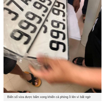
Biển số vừa được bấm xong khiến cả phòng ồ lên vì bất ngờ