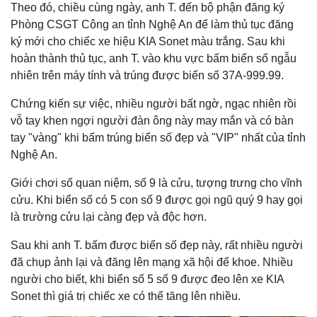
Theo đó, chiều cùng ngày, anh T. đến bộ phận đăng ký
Phòng CSGT Công an tỉnh Nghệ An để làm thủ tục đăng
ký mới cho chiếc xe hiệu KIA Sonet màu trắng. Sau khi
hoàn thành thủ tục, anh T. vào khu vực bấm biển số ngẫu
nhiên trên máy tính và trúng được biển số 37A-999.99.
Chứng kiến sự việc, nhiều người bất ngờ, ngạc nhiên rồi
vỗ tay khen ngợi người đàn ông này may mắn và có bàn
tay "vàng" khi bấm trúng biển số đẹp và "VIP" nhất của tỉnh
Nghệ An.
Giới chơi số quan niệm, số 9 là cửu, tượng trưng cho vĩnh
cửu. Khi biển số có 5 con số 9 được gọi ngũ quý 9 hay gọi
là trường cửu lại càng đẹp và độc hơn.
Sau khi anh T. bấm được biển số đẹp này, rất nhiều người
đã chụp ảnh lại và đăng lên mạng xã hội để khoe. Nhiều
người cho biết, khi biển số 5 số 9 được đeo lên xe KIA
Sonet thì giá trị chiếc xe có thể tăng lên nhiều.