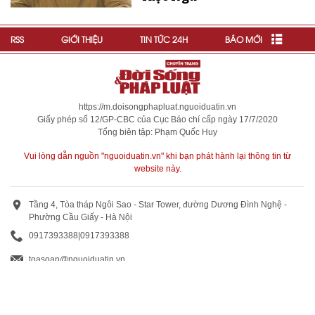
RSS
GIỚI THIỆU
TIN TỨC 24H
BÁO MỚI
https://m.doisongphapluat.nguoiduatin.vn
Giấy phép số 12/GP-CBC của Cục Báo chí cấp ngày 17/7/2020
Tổng biên tập: Phạm Quốc Huy
Vui lòng dẫn nguồn "nguoiduatin.vn" khi bạn phát hành lại thông tin từ
website này.
Tầng 4, Tòa tháp Ngôi Sao - Star Tower, đường Dương Đình Nghệ -
Phường Cầu Giấy - Hà Nội
0917393388
|
0917393388
toasoan@nguoiduatin.vn
BÁO GIÁ QUẢNG CÁO