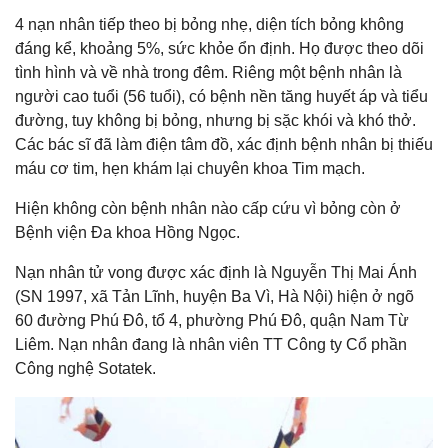
4 nạn nhân tiếp theo bị bỏng nhẹ, diện tích bỏng không
đáng kể, khoảng 5%, sức khỏe ổn định. Họ được theo dõi
tình hình và về nhà trong đêm. Riêng một bệnh nhân là
người cao tuổi (56 tuổi), có bệnh nền tăng huyết áp và tiểu
đường, tuy không bị bỏng, nhưng bị sặc khói và khó thở.
Các bác sĩ đã làm điện tâm đồ, xác định bệnh nhân bị thiếu
máu cơ tim, hẹn khám lại chuyên khoa Tim mạch.
Hiện không còn bệnh nhân nào cấp cứu vì bỏng còn ở
Bệnh viện Đa khoa Hồng Ngọc.
Nạn nhân tử vong được xác định là Nguyễn Thị Mai Ánh
(SN 1997, xã Tản Lĩnh, huyện Ba Vì, Hà Nội) hiện ở ngõ
60 đường Phú Đô, tổ 4, phường Phú Đô, quận Nam Từ
Liêm. Nạn nhân đang là nhân viên TT Công ty Cổ phần
Công nghệ Sotatek.