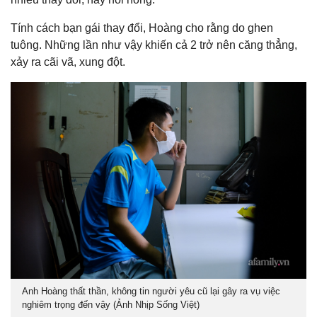
Tính cách bạn gái thay đổi, Hoàng cho rằng do ghen
tuông. Những lần như vậy khiến cả 2 trở nên căng thẳng,
xảy ra cãi vã, xung đột.
Anh Hoàng thất thần, không tin người yêu cũ lại gây ra vụ việc
nghiêm trọng đến vậy (Ảnh Nhịp Sống Việt)