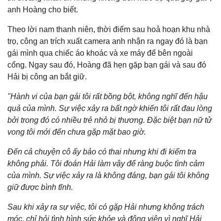
anh Hoàng cho biết.
Theo lời nam thanh niên, thời điểm sau hoả hoạn khu nhà
trọ, công an trích xuất camera anh nhận ra ngay đó là bạn
gái mình qua chiếc áo khoác và xe máy để bên ngoài
cổng. Ngay sau đó, Hoàng đã hẹn gặp bạn gái và sau đó
Hải bị công an bắt giữ.
"Hành vi của bạn gái tôi rất bồng bột, không nghĩ đến hậu
quả của mình. Sự việc xảy ra bất ngờ khiến tôi rất đau lòng
bởi trong đó có nhiều trẻ nhỏ bị thương. Đặc biệt bạn nữ tử
vong tôi mới đến chưa gặp mặt bao giờ.
Đến cả chuyện cô ấy bảo có thai nhưng khi đi kiểm tra
không phải. Tôi đoán Hải làm vậy để ràng buộc tình cảm
của mình. Sự việc xảy ra là không đáng, bạn gái tôi không
giữ được bình tĩnh.
Sau khi xảy ra sự việc, tôi có gặp Hải nhưng không trách
móc, chỉ hỏi tình hình sức khỏe và động viên vì nghĩ Hải