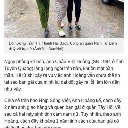
Đối tượng Trần Thị Thanh Hải được Công an quận Nam Từ Liêm
di lý về trụ sở (Ảnh VietNamNet)
Ngay phòng kế bên, anh Châu Việt Hoàng (SN 1994 ở tỉnh
Tuyên Quang) lẳng lặng ngồi trên bàn, khuôn mặt bần
thần. Kể từ khi xảy ra vụ việc anh Hoàng vẫn chưa thể tin
tại sao bạn gái của mình lại dại dột gây ra lỗi lầm lớn đến
như vậy.
Chia sẻ trên báo Nhịp Sống Việt, Anh Hoàng kể, cách đây
2 năm anh giao hàng và quen bạn gái ở quận Tây Hồ. Về
sau cả hai nảy sinh tình cảm nam nữ. Tuy nhiên, theo anh
Hoàng, cách đây khoảng 1 năm tính cách của bạn gái có
nhiều thay đổi, hay nổi nóng.