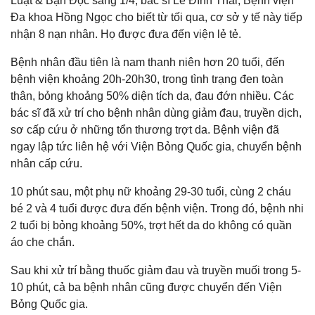
Luật & Bạn Đọc sáng 1/4, bác sĩ Lê Đình Thái, Bệnh viện
Đa khoa Hồng Ngọc cho biết từ tối qua, cơ sở y tế này tiếp
nhận 8 nạn nhân. Họ được đưa đến viện lẻ tẻ.
Bệnh nhân đầu tiên là nam thanh niên hơn 20 tuổi, đến
bệnh viện khoảng 20h-20h30, trong tình trạng đen toàn
thân, bỏng khoảng 50% diện tích da, đau đớn nhiều. Các
bác sĩ đã xử trí cho bệnh nhân dùng giảm đau, truyền dịch,
sơ cấp cứu ở những tổn thương trợt da. Bệnh viện đã
ngay lập tức liên hệ với Viện Bỏng Quốc gia, chuyển bệnh
nhân cấp cứu.
10 phút sau, một phụ nữ khoảng 29-30 tuổi, cùng 2 cháu
bé 2 và 4 tuổi được đưa đến bệnh viện. Trong đó, bệnh nhi
2 tuổi bị bỏng khoảng 50%, trợt hết da do không có quần
áo che chắn.
Sau khi xử trí bằng thuốc giảm đau và truyền muối trong 5-
10 phút, cả ba bệnh nhân cũng được chuyển đến Viện
Bỏng Quốc gia.