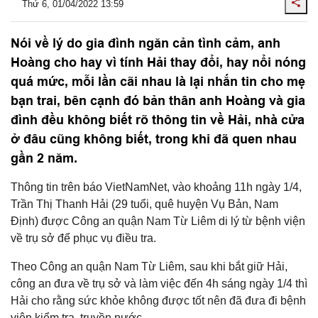
Thứ 6, 01/04/2022 13:59
Nói về lý do gia đình ngăn cản tình cảm, anh
Hoàng cho hay vì tính Hải thay đổi, hay nổi nóng
quá mức, mỗi lần cãi nhau là lại nhắn tin cho mẹ
bạn trai, bên cạnh đó bản thân anh Hoàng và gia
đình đều không biết rõ thông tin về Hải, nhà cửa
ở đâu cũng không biết, trong khi đã quen nhau
gần 2 năm.
Thông tin trên báo VietNamNet, vào khoảng 11h ngày 1/4,
Trần Thị Thanh Hải (29 tuổi, quê huyện Vụ Bản, Nam
Định) được Công an quận Nam Từ Liêm di lý từ bệnh viện
về trụ sở để phục vụ điều tra.
Theo Công an quận Nam Từ Liêm, sau khi bắt giữ Hải,
công an đưa về trụ sở và làm việc đến 4h sáng ngày 1/4 thì
Hải cho rằng sức khỏe không được tốt nên đã đưa đi bệnh
viện kiểm tra, truyền nước.