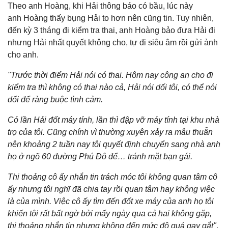
Theo anh Hoàng, khi Hải thông báo có bầu, lúc này
anh Hoàng thấy bụng Hải to hơn nên cũng tin. Tuy nhiên,
đến kỳ 3 tháng đi kiểm tra thai, anh Hoàng bảo đưa Hải đi
nhưng Hải nhất quyết không cho, tự đi siêu âm rồi gửi ảnh
cho anh.
"Trước thời điểm Hải nói có thai. Hôm nay công an cho đi
kiểm tra thì không có thai nào cả, Hải nói dối tôi, có thể nói
dối để ràng buộc tình cảm.
Có lần Hải đốt máy tính, lần thì đập vỡ máy tính tại khu nhà
trọ của tôi. Cũng chính vì thường xuyên xảy ra mâu thuẫn
nên khoảng 2 tuần nay tôi quyết định chuyển sang nhà anh
họ ở ngõ 60 đường Phú Đô để… tránh mặt bạn gái.
Thi thoảng cô ấy nhắn tin trách móc tôi không quan tâm cô
ấy nhưng tôi nghĩ đã chia tay rồi quan tâm hay không việc
là của mình. Việc cô ấy tìm đến đốt xe máy của anh họ tôi
khiến tôi rất bất ngờ bởi mấy ngày qua cả hai không gặp,
thi thoảng nhắn tin nhưng không đến mức độ quá gay gắt"
,