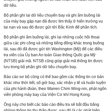
dữ liệu.
Bộ phận ghi lại dữ liệu chuyến bay và ghi âm buồng lái
của máy bay gặp nạn đã được tìm thấy ở hiện trường vụ
tai nạn và sau đó được gửi tới Bắc Kinh để phân tích.
Bộ phận ghi âm buồng lái, ghi lại những cuộc hội thoại
giữa các phi công và những tiếng động khác trong buồng
lái, sau đó đã được gửi tới Washington (Mỹ) để các điều
tra viên của Ủy ban An toàn Giao thông Quốc gia Mỹ
(NTSB) giải mã. NTSB cũng giúp giải mã thông tin được
lưu trong bộ phận ghi dữ liệu chuyến bay.
Báo cáo sơ bộ cũng có thể bao gồm các thông tin cơ bản
khác như thời tiết, số giờ bay, xác nhận y tế và huấn luyện
của phi hành đoàn, theo Warren Chim Wing-nin, phát ngôn
viên phòng máy bay của Viện Cơ khí Hong Kong.
Ông này cho biết các báo cáo điều tra sẽ bắt đầu bằng
những thông tin thu thập được, sau đó là các phát hiện