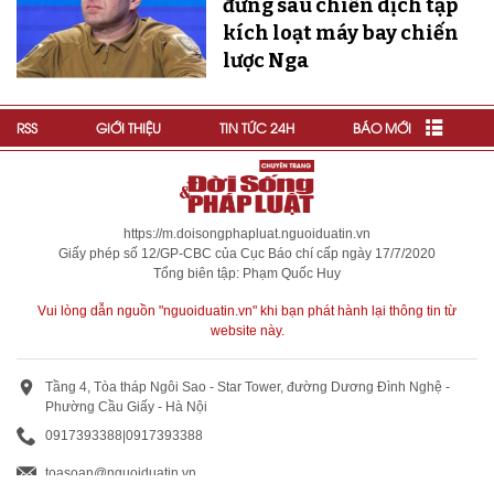
đứng sau chiến dịch tập
kích loạt máy bay chiến
lược Nga
RSS
GIỚI THIỆU
TIN TỨC 24H
BÁO MỚI
https://m.doisongphapluat.nguoiduatin.vn
Giấy phép số 12/GP-CBC của Cục Báo chí cấp ngày 17/7/2020
Tổng biên tập: Phạm Quốc Huy
Vui lòng dẫn nguồn "nguoiduatin.vn" khi bạn phát hành lại thông tin từ
website này.
Tầng 4, Tòa tháp Ngôi Sao - Star Tower, đường Dương Đình Nghệ -
Phường Cầu Giấy - Hà Nội
0917393388
|
0917393388
toasoan@nguoiduatin.vn