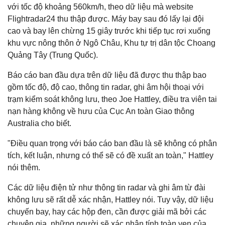
với tốc độ khoảng 560km/h, theo dữ liệu mà website
Flightradar24 thu thập được. Máy bay sau đó lấy lại đội
cao và bay lên chừng 15 giây trước khi tiếp tục rơi xuống
khu vực nông thôn ở Ngô Châu, Khu tự trị dân tộc Choang
Quảng Tây (Trung Quốc).
Báo cáo ban đầu dựa trên dữ liệu đã được thu thập bao
gồm tốc độ, độ cao, thông tin radar, ghi âm hội thoại với
trạm kiểm soát không lưu, theo Joe Hattley, điều tra viên tai
nạn hàng không về hưu của Cục An toàn Giao thông
Australia cho biết.
"Điều quan trọng với báo cáo ban đầu là sẽ không có phân
tích, kết luận, nhưng có thể sẽ có đề xuất an toàn," Hattley
nói thêm.
Các dữ liệu điện tử như thông tin radar và ghi âm từ đài
không lưu sẽ rất dễ xác nhận, Hattley nói. Tuy vậy, dữ liệu
chuyến bay, hay các hộp đen, cần được giải mã bởi các
chuyên gia, những người sẽ xác nhận tính toàn vẹn của