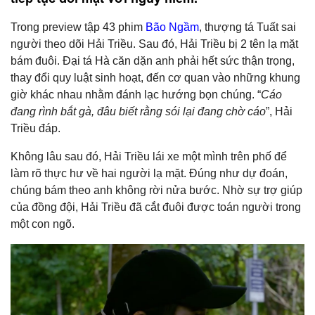
Trong preview tập 43 phim
Bão Ngầm
, thượng tá Tuất sai
người theo dõi Hải Triều. Sau đó, Hải Triều bị 2 tên lạ mặt
bám đuôi. Đại tá Hà căn dặn anh phải hết sức thận trọng,
thay đổi quy luật sinh hoạt, đến cơ quan vào những khung
giờ khác nhau nhằm đánh lạc hướng bọn chúng. “
Cáo
đang rình bắt gà, đâu biết rằng sói lại đang chờ cáo
”, Hải
Triều đáp.
Không lâu sau đó, Hải Triều lái xe một mình trên phố để
làm rõ thực hư về hai người lạ mặt. Đúng như dự đoán,
chúng bám theo anh không rời nửa bước. Nhờ sự trợ giúp
của đồng đội, Hải Triều đã cắt đuôi được toán người trong
một con ngõ.