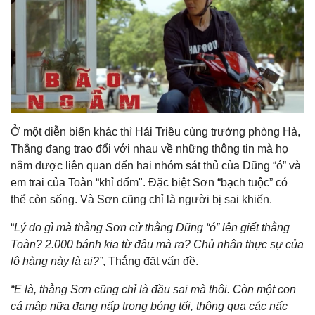
Ở một diễn biến khác thì Hải Triều cùng trưởng phòng Hà,
Thắng đang trao đổi với nhau về những thông tin mà họ
nắm được liên quan đến hai nhóm sát thủ của Dũng “ó” và
em trai của Toàn “khỉ đốm". Đặc biệt Sơn “bạch tuộc” có
thể còn sống. Và Sơn cũng chỉ là người bị sai khiến.
“
Lý do gì mà thằng Sơn cử thằng Dũng “ó” lên giết thằng
Toàn? 2.000 bánh kia từ đâu mà ra? Chủ nhân thực sự của
lô hàng này là ai?”
, Thắng đặt vấn đề.
“E là, thằng Sơn cũng chỉ là đầu sai mà thôi. Còn một con
cá mập nữa đang nấp trong bóng tối, thông qua các nấc