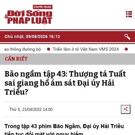
Chủ nhật, 09/08/2026 16:13
ao thông đường bộ
Triển lãm ô tô Việt Nam VMS 2024
tắt só
CẦN BIẾT
Bão ngầm tập 43: Thượng tá Tuất
sai giang hồ ám sát Đại úy Hải
Triều?
Thứ 5, 21/04/2022 14:00
Trong tập 43 phim Bão Ngầm, Đại úy Hải Triều
tiếp tục đối mặt với nguy hiểm.