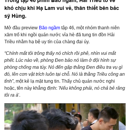
Trong tập 46 phim Bão ngầm, Hải Triều tỏ vẻ
khó chịu khi Hạ Lam vui vẻ, thân thiết bên bác
sỹ Hùng.
Mở đầu preview
Bão ngầm
tập 46, một nhóm thanh niên
xăm trổ khi ngồi quán nước vỉa hè đã tung tin đồn Hải
Triều nhằm hạ bệ uy tín của chàng đại úy.
“Chính mắt tôi trông thấy nó chích rồi phê, nhìn vui mắt
phết. Lúc nào về, phòng Đen bảo nó làm ở đội hình sự
phòng chống ma túy. Nó đến gặp thằng Đen điều tra vụ gì
đó, lên cơn vật trích luôn tại chỗ. Nó là thằng Triều công an
tỉnh”
, một kẻ lạ mặt tung tin. Thấy chủ quán nước nghi
hoặc, tên này khẳng định:
'Nếu không phải, nó chả bẻ răng
tôi ra à
'.