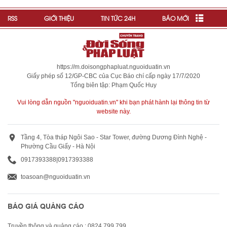
RSS
GIỚI THIỆU
TIN TỨC 24H
BÁO MỚI
https://m.doisongphapluat.nguoiduatin.vn
Giấy phép số 12/GP-CBC của Cục Báo chí cấp ngày 17/7/2020
Tổng biên tập: Phạm Quốc Huy
Vui lòng dẫn nguồn "nguoiduatin.vn" khi bạn phát hành lại thông tin từ
website này.
Tầng 4, Tòa tháp Ngôi Sao - Star Tower, đường Dương Đình Nghệ -
Phường Cầu Giấy - Hà Nội
0917393388
|
0917393388
toasoan@nguoiduatin.vn
BÁO GIÁ QUẢNG CÁO
Truyền thông và quảng cáo : 0824 799 799