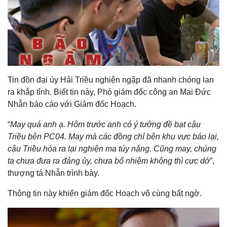
Tin đồn đại úy Hải Triều nghiện ngập đã nhanh chóng lan
ra khắp tỉnh. Biết tin này, Phó giám đốc công an Mai Đức
Nhẫn báo cáo với Giám đốc Hoạch.
“
May quá anh ạ. Hôm trước anh có ý tưởng đề bạt cậu
Triều bên PC04. May mà các đồng chí bên khu vực báo lại,
cậu Triều hóa ra lại nghiện ma túy nặng. Cũng may, chúng
ta chưa đưa ra đảng ủy, chưa bổ nhiệm không thì cực dở
”,
thượng tá Nhẫn trình bày.
Thông tin này khiến giám đốc Hoạch vô cùng bất ngờ.