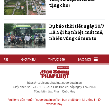
tặng cho?
Dự báo thời tiết ngày 30/7:
Hà Nội hạ nhiệt, mát mẻ,
nhiều vùng có mưa to
RSS
GIỚI THIỆU
TIN TỨC 24H
BÁO MỚI
https://m.doisongphapluat.nguoiduatin.vn
Giấy phép số 12/GP-CBC của Cục Báo chí cấp ngày 17/7/2020
Tổng biên tập: Phạm Quốc Huy
Vui lòng dẫn nguồn "nguoiduatin.vn" khi bạn phát hành lại thông tin từ
website này.