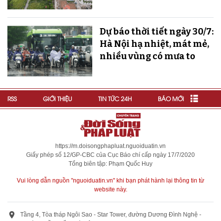
Dự báo thời tiết ngày 30/7:
Hà Nội hạ nhiệt, mát mẻ,
nhiều vùng có mưa to
RSS
GIỚI THIỆU
TIN TỨC 24H
BÁO MỚI
https://m.doisongphapluat.nguoiduatin.vn
Giấy phép số 12/GP-CBC của Cục Báo chí cấp ngày 17/7/2020
Tổng biên tập: Phạm Quốc Huy
Vui lòng dẫn nguồn "nguoiduatin.vn" khi bạn phát hành lại thông tin từ
website này.
Tầng 4, Tòa tháp Ngôi Sao - Star Tower, đường Dương Đình Nghệ -