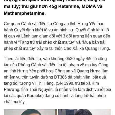
ma túy; thu giữ hơn 45g Ketamine, MDMA và
Methamphetamine.
Cơ quan Cảnh sát điều tra Công an tỉnh Hưng Yên ban
hành Quyết định khởi tố vụ án hình sự, Quyết định khởi tố
bị can và Lệnh tạm giam đối với 3 đối tượng liên quan đến
hành vi “Tàng trữ trái phép chất ma túy” và “Mua bán trái
phép chất ma túy” xảy ra tại thôn Cao Xá, xã Quang Hưng.
Theo tài liệu điều tra, vào khoảng 0h30 ngày 4/5, tổ công
tác của Phòng Cảnh sát điều tra tội phạm về ma túy Công
an tỉnh Hưng Yên phối hợp Công an xã Quang Hưng làm
nhiệm vụ trên tuyến đường ĐT386 đã phát hiện, bắt quả
tang đối tượng Vi Thị Hằng, (SN 1998, trú tại xã Kim
Phượng, tỉnh Thái Nguyên, là nhân viên làm dịch vụ rót bia
tại các quán Karaoke) đang có hành vi tàng trữ trái phép
chất ma túy.