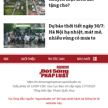
tặng cho?
Dự báo thời tiết ngày 30/7:
Hà Nội hạ nhiệt, mát mẻ,
nhiều vùng có mưa to
RSS
GIỚI THIỆU
TIN TỨC 24H
BÁO MỚI
https://m.doisongphapluat.nguoiduatin.vn
Giấy phép số 12/GP-CBC của Cục Báo chí cấp ngày 17/7/2020
Tổng biên tập: Phạm Quốc Huy
Vui lòng dẫn nguồn "nguoiduatin.vn" khi bạn phát hành lại thông tin từ
website này.