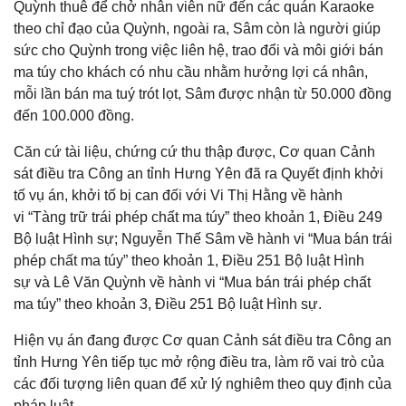
Quỳnh thuê để chở nhân viên nữ đến các quán Karaoke
theo chỉ đạo của Quỳnh, ngoài ra, Sâm còn là người giúp
sức cho Quỳnh trong việc liên hệ, trao đổi và môi giới bán
ma túy cho khách có nhu cầu nhằm hưởng lợi cá nhân,
mỗi lần bán ma tuý trót lọt, Sâm được nhận từ 50.000 đồng
đến 100.000 đồng.
Căn cứ tài liệu, chứng cứ thu thập được, Cơ quan Cảnh
sát điều tra Công an tỉnh Hưng Yên đã ra Quyết định khởi
tố vụ án, khởi tố bị can đối với Vi Thị Hằng về hành
vi “Tàng trữ trái phép chất ma túy” theo khoản 1, Điều 249
Bộ luật Hình sự; Nguyễn Thế Sâm về hành vi “Mua bán trái
phép chất ma túy” theo khoản 1, Điều 251 Bộ luật Hình
sự và Lê Văn Quỳnh về hành vi “Mua bán trái phép chất
ma túy” theo khoản 3, Điều 251 Bộ luật Hình sự.
Hiện vụ án đang được Cơ quan Cảnh sát điều tra Công an
tỉnh Hưng Yên tiếp tục mở rộng điều tra, làm rõ vai trò của
các đối tượng liên quan để xử lý nghiêm theo quy định của
pháp luật.