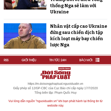
thống Nga sẽ làm với
Ukraine
Nhân vật cấp cao Ukraine
đứng sau chiến dịch tập
kích loạt máy bay chiến
lược Nga
RSS
GIỚI THIỆU
TIN TỨC 24H
BÁO MỚI
https://m.doisongphapluat.nguoiduatin.vn
Giấy phép số 12/GP-CBC của Cục Báo chí cấp ngày 17/7/2020
Tổng biên tập: Phạm Quốc Huy
Vui lòng dẫn nguồn "nguoiduatin.vn" khi bạn phát hành lại thông tin từ
website này.