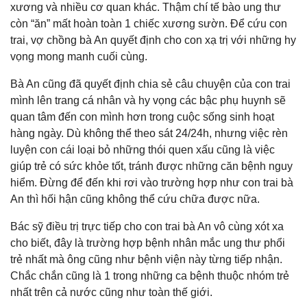
xương và nhiều cơ quan khác. Thậm chí tế bào ung thư
còn “ăn” mất hoàn toàn 1 chiếc xương sườn. Để cứu con
trai, vợ chồng bà An quyết định cho con xạ trị với những hy
vọng mong manh cuối cùng.
Bà An cũng đã quyết định chia sẻ câu chuyện của con trai
mình lên trang cá nhân và hy vọng các bậc phụ huynh sẽ
quan tâm đến con mình hơn trong cuộc sống sinh hoạt
hàng ngày. Dù không thể theo sát 24/24h, nhưng việc rèn
luyện con cái loại bỏ những thói quen xấu cũng là việc
giúp trẻ có sức khỏe tốt, tránh được những căn bệnh nguy
hiểm. Đừng để đến khi rơi vào trường hợp như con trai bà
An thì hối hận cũng không thể cứu chữa được nữa.
Bác sỹ điều trị trực tiếp cho con trai bà An vô cùng xót xa
cho biết, đây là trường hợp bệnh nhân mắc ung thư phổi
trẻ nhất mà ông cũng như bệnh viện này từng tiếp nhận.
Chắc chắn cũng là 1 trong những ca bệnh thuộc nhóm trẻ
nhất trên cả nước cũng như toàn thế giới.