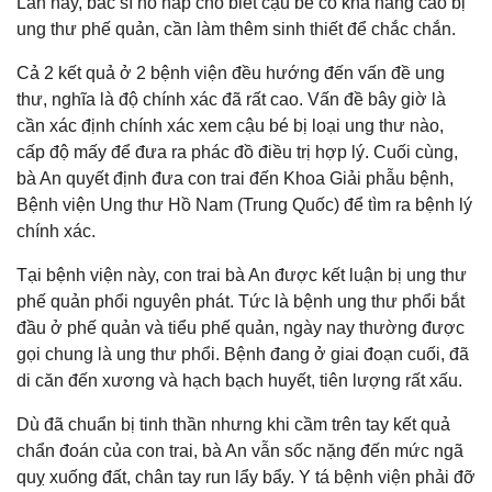
Lần này, bác sĩ hô hấp cho biết cậu bé có khả năng cao bị
ung thư phế quản, cần làm thêm sinh thiết để chắc chắn.
Cả 2 kết quả ở 2 bệnh viện đều hướng đến vấn đề ung
thư, nghĩa là độ chính xác đã rất cao. Vấn đề bây giờ là
cần xác định chính xác xem cậu bé bị loại ung thư nào,
cấp độ mấy để đưa ra phác đồ điều trị hợp lý. Cuối cùng,
bà An quyết định đưa con trai đến Khoa Giải phẫu bệnh,
Bệnh viện Ung thư Hồ Nam (Trung Quốc) để tìm ra bệnh lý
chính xác.
Tại bệnh viện này, con trai bà An được kết luận bị ung thư
phế quản phổi nguyên phát. Tức là bệnh ung thư phổi bắt
đầu ở phế quản và tiểu phế quản, ngày nay thường được
gọi chung là ung thư phổi. Bệnh đang ở giai đoạn cuối, đã
di căn đến xương và hạch bạch huyết, tiên lượng rất xấu.
Dù đã chuẩn bị tinh thần nhưng khi cầm trên tay kết quả
chẩn đoán của con trai, bà An vẫn sốc nặng đến mức ngã
quỵ xuống đất, chân tay run lẩy bẩy. Y tá bệnh viện phải đỡ