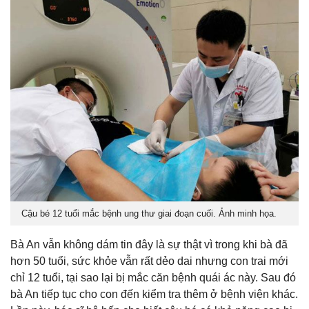
Cậu bé 12 tuổi mắc bệnh ung thư giai đoạn cuối. Ảnh minh họa.
Bà An vẫn không dám tin đây là sự thật vì trong khi bà đã
hơn 50 tuổi, sức khỏe vẫn rất dẻo dai nhưng con trai mới
chỉ 12 tuổi, tại sao lại bị mắc căn bệnh quái ác này. Sau đó
bà An tiếp tục cho con đến kiểm tra thêm ở bệnh viện khác.