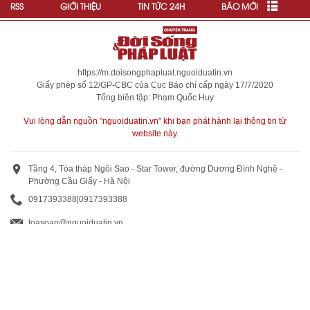
RSS
GIỚI THIỆU
TIN TỨC 24H
BÁO MỚI
https://m.doisongphapluat.nguoiduatin.vn
Giấy phép số 12/GP-CBC của Cục Báo chí cấp ngày 17/7/2020
Tổng biên tập: Phạm Quốc Huy
Vui lòng dẫn nguồn "nguoiduatin.vn" khi bạn phát hành lại thông tin từ
website này.
Tầng 4, Tòa tháp Ngôi Sao - Star Tower, đường Dương Đình Nghệ -
Phường Cầu Giấy - Hà Nội
0917393388
|
0917393388
toasoan@nguoiduatin.vn
BÁO GIÁ QUẢNG CÁO
Truyền thông và quảng cáo : 0824 799 799