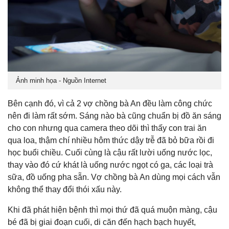
Ảnh minh họa - Nguồn Internet
Bên cạnh đó, vì cả 2 vợ chồng bà An đều làm công chức
nên đi làm rất sớm. Sáng nào bà cũng chuẩn bị đồ ăn sáng
cho con nhưng qua camera theo dõi thì thấy con trai ăn
qua loa, thậm chí nhiều hôm thức dậy trễ đã bỏ bữa rồi đi
học buổi chiều. Cuối cùng là cậu rất lười uống nước lọc,
thay vào đó cứ khát là uống nước ngọt có ga, các loại trà
sữa, đồ uống pha sẵn. Vợ chồng bà An dùng mọi cách vẫn
không thể thay đổi thói xấu này.
Khi đã phát hiện bệnh thì mọi thứ đã quá muộn màng, cậu
bé đã bị giai đoạn cuối, di căn đến hạch bạch huyết,