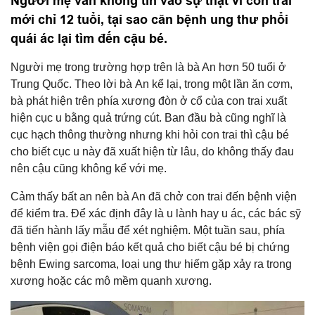
Người mẹ vẫn không tin vào sự thật vì con trai
mới chỉ 12 tuổi, tại sao căn bệnh ung thư phổi
quái ác lại tìm đến cậu bé.
Người mẹ trong trường hợp trên là bà An hơn 50 tuổi ở
Trung Quốc. Theo lời bà An kể lại, trong một lần ăn cơm,
bà phát hiện trên phía xương đòn ở cổ của con trai xuất
hiện cục u bằng quả trứng cút. Ban đầu bà cũng nghĩ là
cục hạch thông thường nhưng khi hỏi con trai thì cậu bé
cho biết cục u này đã xuất hiện từ lâu, do không thấy đau
nên cậu cũng không kể với mẹ.
Cảm thấy bất an nên bà An đã chở con trai đến bệnh viện
để kiểm tra. Để xác định đây là u lành hay u ác, các bác sỹ
đã tiến hành lấy mẫu để xét nghiệm. Một tuần sau, phía
bệnh viện gọi điện báo kết quả cho biết cậu bé bị chứng
bệnh Ewing sarcoma, loại ung thư hiếm gặp xảy ra trong
xương hoặc các mô mềm quanh xương.