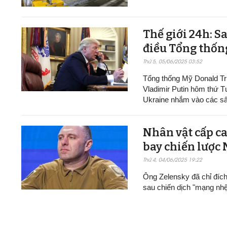
Thế giới 24h: S
điều Tổng thốn
Thứ 5, 05/06/2025 03:52
Tổng thống Mỹ Donald Tr
Vladimir Putin hôm thứ T
Ukraine nhắm vào các sâ
Nhân vật cấp ca
bay chiến lược
Thứ 4, 04/06/2025 19:22
Ông Zelensky đã chỉ đíc
sau chiến dịch "mạng nh