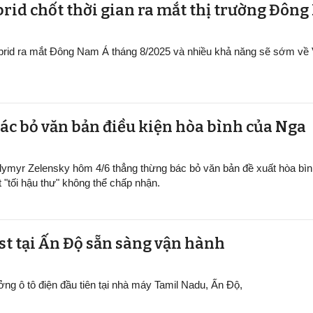
rid chốt thời gian ra mắt thị trường Đôn
ybrid ra mắt Đông Nam Á tháng 8/2025 và nhiều khả năng sẽ sớm về
ác bỏ văn bản điều kiện hòa bình của Nga
dymyr Zelensky hôm 4/6 thẳng thừng bác bỏ văn bản đề xuất hòa bìn
t "tối hậu thư" không thể chấp nhận.
ại Ấn Độ sẵn sàng v​​​​​​​ận hành
ởng ô tô điện đầu tiên tại nhà máy Tamil Nadu, Ấn Độ,