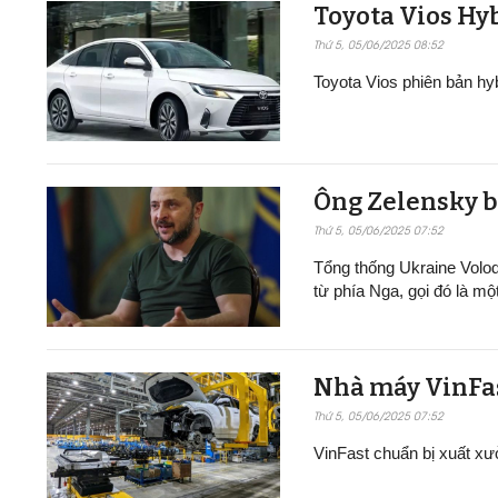
Toyota Vios Hyb
Thứ 5, 05/06/2025 08:52
Toyota Vios phiên bản h
Ông Zelensky b
Thứ 5, 05/06/2025 07:52
Tổng thống Ukraine Volo
từ phía Nga, gọi đó là mộ
Nhà máy VinFast t
Thứ 5, 05/06/2025 07:52
VinFast chuẩn bị xuất xư