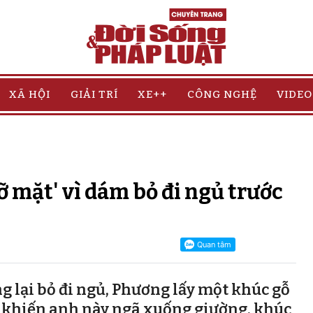
XÃ HỘI
GIẢI TRÍ
XE++
CÔNG NGHỆ
VIDEO
ỡ mặt' vì dám bỏ đi ngủ trước
g lại bỏ đi ngủ, Phương lấy một khúc gỗ
 khiến anh này ngã xuống giường, khúc