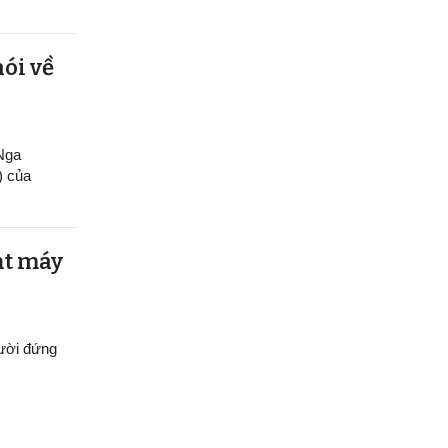
nói về
 Nga
) của
ạt máy
gười đứng