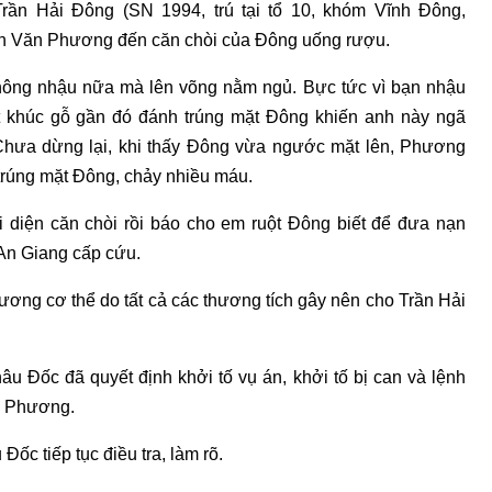
rần Hải Đông (SN 1994, trú tại tổ 10, khóm Vĩnh Đông,
n Văn Phương đến căn chòi của Đông uống rượu.
ông nhậu nữa mà lên võng nằm ngủ. Bực tức vì bạn nhậu
t khúc gỗ gần đó đánh trúng mặt Đông khiến anh này ngã
Chưa dừng lại, khi thấy Đông vừa ngước mặt lên, Phương
 trúng mặt Đông, chảy nhiều máu.
 diện căn chòi rồi báo cho em ruột Đông biết để đưa nạn
An Giang cấp cứu.
thương cơ thể do tất cả các thương tích gây nên cho Trần Hải
Đốc đã quyết định khởi tố vụ án, khởi tố bị can và lệnh
n Phương.
c tiếp tục điều tra, làm rõ.