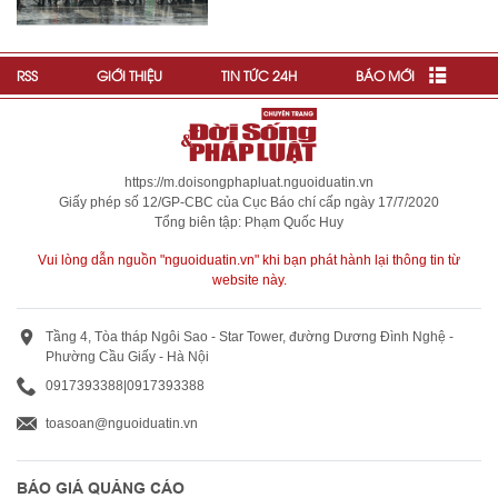
RSS
GIỚI THIỆU
TIN TỨC 24H
BÁO MỚI
https://m.doisongphapluat.nguoiduatin.vn
Giấy phép số 12/GP-CBC của Cục Báo chí cấp ngày 17/7/2020
Tổng biên tập: Phạm Quốc Huy
Vui lòng dẫn nguồn "nguoiduatin.vn" khi bạn phát hành lại thông tin từ
website này.
Tầng 4, Tòa tháp Ngôi Sao - Star Tower, đường Dương Đình Nghệ -
Phường Cầu Giấy - Hà Nội
0917393388
|
0917393388
toasoan@nguoiduatin.vn
BÁO GIÁ QUẢNG CÁO