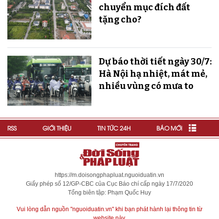
chuyển mục đích đất
tặng cho?
Dự báo thời tiết ngày 30/7:
Hà Nội hạ nhiệt, mát mẻ,
nhiều vùng có mưa to
RSS
GIỚI THIỆU
TIN TỨC 24H
BÁO MỚI
https://m.doisongphapluat.nguoiduatin.vn
Giấy phép số 12/GP-CBC của Cục Báo chí cấp ngày 17/7/2020
Tổng biên tập: Phạm Quốc Huy
Vui lòng dẫn nguồn "nguoiduatin.vn" khi bạn phát hành lại thông tin từ
website này.