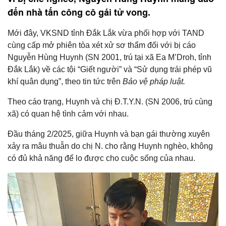
đến nhà tấn công cô gái tử vong.
Mới đây, VKSND tỉnh Đắk Lắk vừa phối hợp với TAND
cùng cấp mở phiên tòa xét xử sơ thẩm đối với bị cáo
Nguyễn Hùng Huynh (SN 2001, trú tại xã Ea M’Droh, tỉnh
Đắk Lắk) về các tội “Giết người” và “Sử dụng trái phép vũ
khí quân dụng”, theo tin tức trên
Bảo vệ pháp luật.
Theo cáo trạng, Huynh và chị Đ.T.Y.N. (SN 2006, trú cùng
xã) có quan hệ tình cảm với nhau.
Đầu tháng 2/2025, giữa Huynh và bạn gái thường xuyên
xảy ra mâu thuẫn do chị N. cho rằng Huynh nghèo, không
có đủ khả năng để lo được cho cuộc sống của nhau.