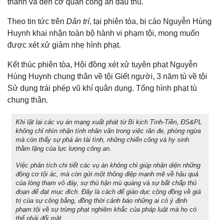
thành và đến cơ quan công an đầu thú.
Theo tin tức trên
Dân trí
, tại phiên tòa, bị cáo Nguyễn Hùng
Huynh khai nhận toàn bộ hành vi phạm tội, mong muốn
được xét xử giảm nhẹ hình phạt.
Kết thúc phiên tòa, Hội đồng xét xử tuyên phạt Nguyễn
Hùng Huynh chung thân về tội Giết người, 3 năm tù về tội
Sử dụng trái phép vũ khí quân dụng. Tổng hình phạt tù
chung thân.
Khi lật lại các vụ án mạng xuất phát từ Bi kịch Tình-Tiền, ĐS&PL
không chỉ nhìn nhận tính nhân văn trong việc răn đe, phòng ngừa
mà còn thấy sự phá án tài tình, những chiến công và hy sinh
thầm lặng của lực lượng công an.
Việc phân tích chi tiết các vụ án không chỉ giúp nhận diện những
động cơ tội ác, mà còn gửi một thông điệp mạnh mẽ về hậu quả
của lòng tham vô đáy, sự thù hận mù quáng và sự bất chấp thủ
đoạn để đạt mục đích. Đây là cách để giáo dục cộng đồng về giá
trị của sự công bằng, đồng thời cảnh báo những ai có ý định
phạm tội về sự trừng phạt nghiêm khắc của pháp luật mà họ có
thể phải đối mặt.