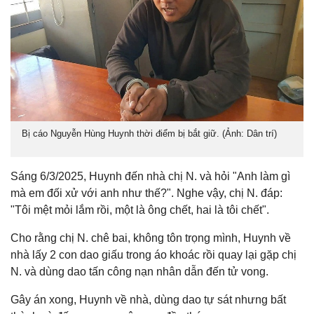
Bị cáo Nguyễn Hùng Huynh thời điểm bị bắt giữ. (Ảnh: Dân trí)
Sáng 6/3/2025, Huynh đến nhà chị N. và hỏi "Anh làm gì
mà em đối xử với anh như thế?". Nghe vậy, chị N. đáp:
"Tôi mệt mỏi lắm rồi, một là ông chết, hai là tôi chết".
Cho rằng chị N. chê bai, không tôn trọng mình, Huynh về
nhà lấy 2 con dao giấu trong áo khoác rồi quay lại gặp chị
N. và dùng dao tấn công nạn nhân dẫn đến tử vong.
Gây án xong, Huynh về nhà, dùng dao tự sát nhưng bất