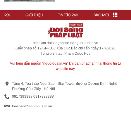
RSS
GIỚI THIỆU
TIN TỨC 24H
BÁO MỚI
https://m.doisongphapluat.nguoiduatin.vn
Giấy phép số 12/GP-CBC của Cục Báo chí cấp ngày 17/7/2020
Tổng biên tập: Phạm Quốc Huy
Vui lòng dẫn nguồn "nguoiduatin.vn" khi bạn phát hành lại thông tin từ
website này.
Tầng 4, Tòa tháp Ngôi Sao - Star Tower, đường Dương Đình Nghệ -
Phường Cầu Giấy - Hà Nội
0917393388
|
0917393388
toasoan@nguoiduatin.vn
BÁO GIÁ QUẢNG CÁO