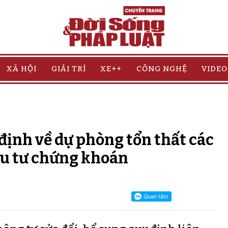
XÃ HỘI
GIẢI TRÍ
XE++
CÔNG NGHỆ
VIDEO
 định về dự phòng tổn thất các
u tư chứng khoán