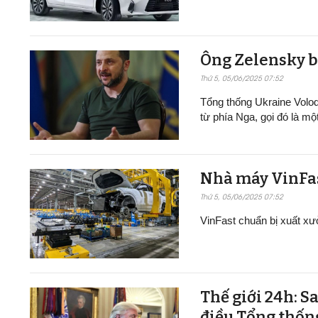
Ông Zelensky b
Thứ 5, 05/06/2025 07:52
Tổng thống Ukraine Volo
từ phía Nga, gọi đó là mộ
Nhà máy VinFast t
Thứ 5, 05/06/2025 07:52
VinFast chuẩn bị xuất xư
Thế giới 24h: S
điều Tổng thốn