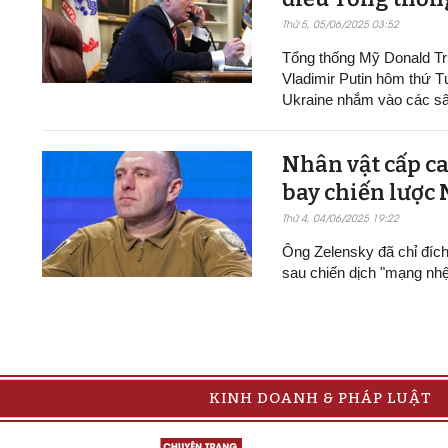
Thứ 5, 05/06/2025 03:52
Tổng thống Mỹ Donald Tr
Vladimir Putin hôm thứ T
Ukraine nhắm vào các sâ
Nhân vật cấp ca
bay chiến lược
Thứ 4, 04/06/2025 19:22
Ông Zelensky đã chỉ đíc
sau chiến dịch "mạng nh
KINH DOANH & PHÁP LUẬT