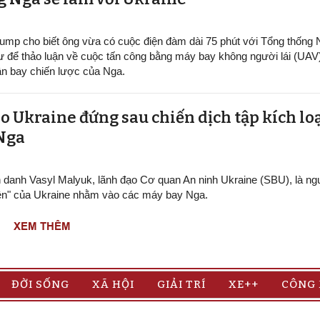
ump cho biết ông vừa có cuộc điện đàm dài 75 phút với Tổng thống
ư để thảo luận về cuộc tấn công bằng máy bay không người lái (UAV
n bay chiến lược của Nga.
o Ukraine đứng sau chiến dịch tập kích lo
 Nga
h danh Vasyl Malyuk, lãnh đạo Cơ quan An ninh Ukraine (SBU), là n
ện" của Ukraine nhằm vào các máy bay Nga.
XEM THÊM
ĐỜI SỐNG
XÃ HỘI
GIẢI TRÍ
XE++
CÔNG