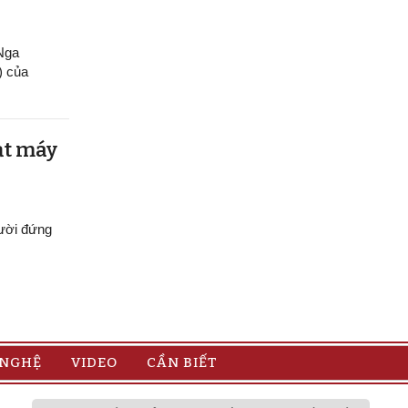
 Nga
) của
ạt máy
gười đứng
 NGHỆ
VIDEO
CẦN BIẾT