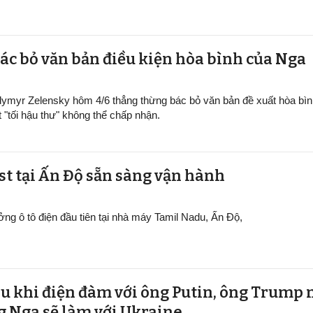
ác bỏ văn bản điều kiện hòa bình của Nga
dymyr Zelensky hôm 4/6 thẳng thừng bác bỏ văn bản đề xuất hòa bìn
t "tối hậu thư" không thể chấp nhận.
ại Ấn Độ sẵn sàng v​​​​​​​ận hành
ởng ô tô điện đầu tiên tại nhà máy Tamil Nadu, Ấn Độ,
au khi điện đàm với ông Putin, ông Trump 
g Nga sẽ làm với Ukraine