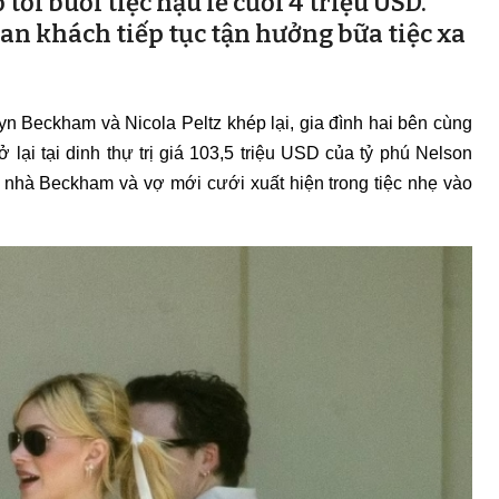
ới buổi tiệc hậu lễ cưới 4 triệu USD.
an khách tiếp tục tận hưởng bữa tiệc xa
lyn Beckham và Nicola Peltz khép lại, gia đình hai bên cùng
 lại tại dinh thự trị giá 103,5 triệu USD của tỷ phú Nelson
ả nhà Beckham và vợ mới cưới xuất hiện trong tiệc nhẹ vào