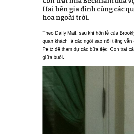
Con trai nhà Beckham đưa vợ t
Hai bên gia đình cùng các qu
hoa ngoài trời.
Theo Daily Mail, sau khi hôn lễ của Brook
quan khách là các ngôi sao nổi tiếng vẫn ở
Peltz để tham dự các bữa tiệc. Con trai c
giữa buổi.