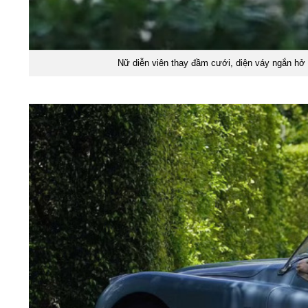
Nữ diễn viên thay đầm cưới, diện váy ngắn hở 