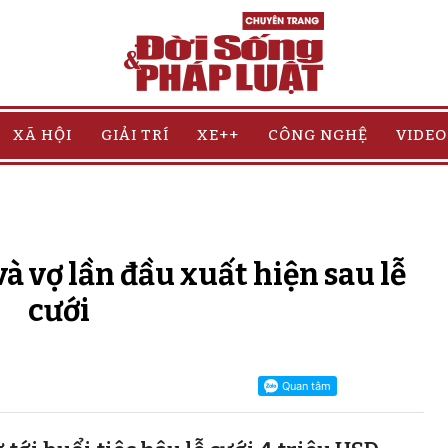
XÃ HỘI
GIẢI TRÍ
XE++
CÔNG NGHỆ
VIDEO
 vợ lần đầu xuất hiện sau lễ
cưới