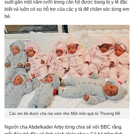
suốt gần một năm rưỡi trong căn hộ được trang bị y tế đặc
biệt và luôn có sự hỗ trợ của các y tá để chăm sóc từng em
bé.
Các em bé được cha mẹ xem như Một món quà từ Thượng Đế.
Người cha Abdelkader Arby từng chia sẻ với BBC rằng