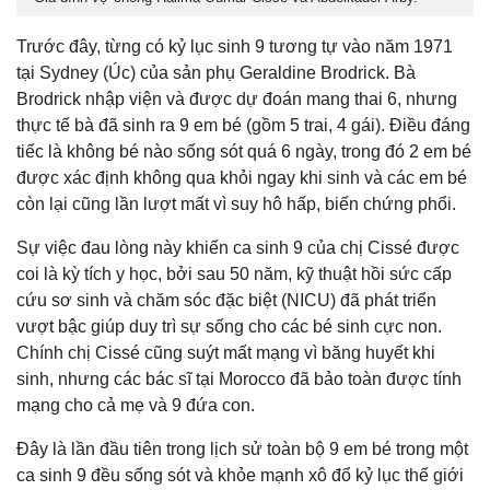
Trước đây, từng có kỷ lục sinh 9 tương tự vào năm 1971
tại Sydney (Úc) của sản phụ Geraldine Brodrick. Bà
Brodrick nhập viện và được dự đoán mang thai 6, nhưng
thực tế bà đã sinh ra 9 em bé (gồm 5 trai, 4 gái). Điều đáng
tiếc là không bé nào sống sót quá 6 ngày, trong đó 2 em bé
được xác định không qua khỏi ngay khi sinh và các em bé
còn lại cũng lần lượt mất vì suy hô hấp, biến chứng phổi.
Sự việc đau lòng này khiến ca sinh 9 của chị Cissé được
coi là kỳ tích y học, bởi sau 50 năm, kỹ thuật hồi sức cấp
cứu sơ sinh và chăm sóc đặc biệt (NICU) đã phát triển
vượt bậc giúp duy trì sự sống cho các bé sinh cực non.
Chính chị Cissé cũng suýt mất mạng vì băng huyết khi
sinh, nhưng các bác sĩ tại Morocco đã bảo toàn được tính
mạng cho cả mẹ và 9 đứa con.
Đây là lần đầu tiên trong lịch sử toàn bộ 9 em bé trong một
ca sinh 9 đều sống sót và khỏe mạnh xô đổ kỷ lục thế giới