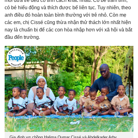
mỗi đứa trẻ đều có tính cách khác nhau: Có bé trầm tính,
có bé hiếu động và thích được bế liên tục. Tuy nhiên, theo
anh điều đó hoàn toàn bình thường với trẻ nhỏ. Còn mẹ
các em, chị Cissé cũng thừa nhận thử thách lớn nhất hiện
nay là chuẩn bị để các con hòa nhập hơn với xã hội và bắt
đầu đến trường.
Gia đình vợ chồng Halima Oumar Cissé và Abdelkader Arby.