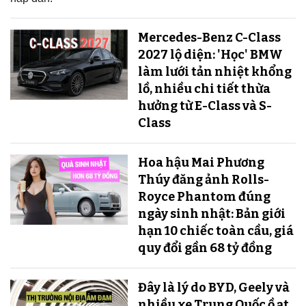
Mercedes-Benz C-Class
2027 lộ diện: 'Học' BMW
làm lưới tản nhiệt khổng
lồ, nhiều chi tiết thừa
hưởng từ E-Class và S-
Class
Hoa hậu Mai Phương
Thúy đăng ảnh Rolls-
Royce Phantom đúng
ngày sinh nhật: Bản giới
hạn 10 chiếc toàn cầu, giá
quy đổi gần 68 tỷ đồng
Đây là lý do BYD, Geely và
nhiều xe Trung Quốc ồ ạt