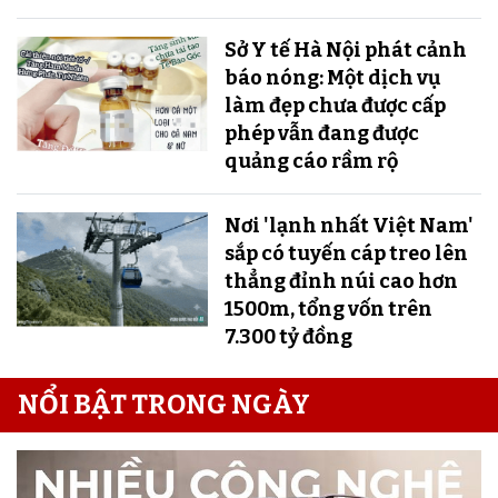
Sở Y tế Hà Nội phát cảnh
báo nóng: Một dịch vụ
làm đẹp chưa được cấp
phép vẫn đang được
quảng cáo rầm rộ
Nơi 'lạnh nhất Việt Nam'
sắp có tuyến cáp treo lên
thẳng đỉnh núi cao hơn
1500m, tổng vốn trên
7.300 tỷ đồng
NỔI BẬT TRONG NGÀY