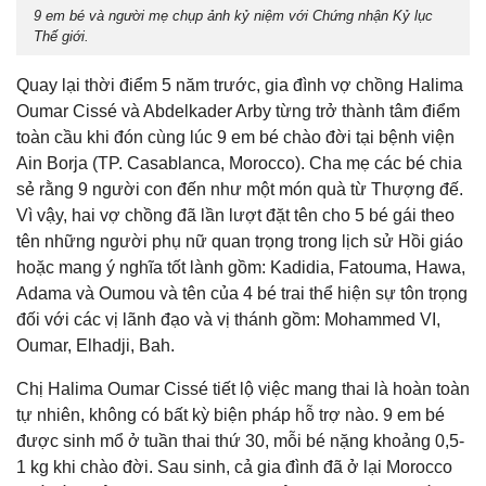
9 em bé và người mẹ chụp ảnh kỷ niệm với Chứng nhận Kỷ lục
Thế giới.
Quay lại thời điểm 5 năm trước, gia đình vợ chồng Halima
Oumar Cissé và Abdelkader Arby từng trở thành tâm điểm
toàn cầu khi đón cùng lúc 9 em bé chào đời tại bệnh viện
Ain Borja (TP. Casablanca, Morocco). Cha mẹ các bé chia
sẻ rằng 9 người con đến như một món quà từ Thượng đế.
Vì vậy, hai vợ chồng đã lần lượt đặt tên cho 5 bé gái theo
tên những người phụ nữ quan trọng trong lịch sử Hồi giáo
hoặc mang ý nghĩa tốt lành gồm: Kadidia, Fatouma, Hawa,
Adama và Oumou và tên của 4 bé trai thể hiện sự tôn trọng
đối với các vị lãnh đạo và vị thánh gồm: Mohammed VI,
Oumar, Elhadji, Bah.
Chị Halima Oumar Cissé tiết lộ việc mang thai là hoàn toàn
tự nhiên, không có bất kỳ biện pháp hỗ trợ nào. 9 em bé
được sinh mổ ở tuần thai thứ 30, mỗi bé nặng khoảng 0,5-
1 kg khi chào đời. Sau sinh, cả gia đình đã ở lại Morocco