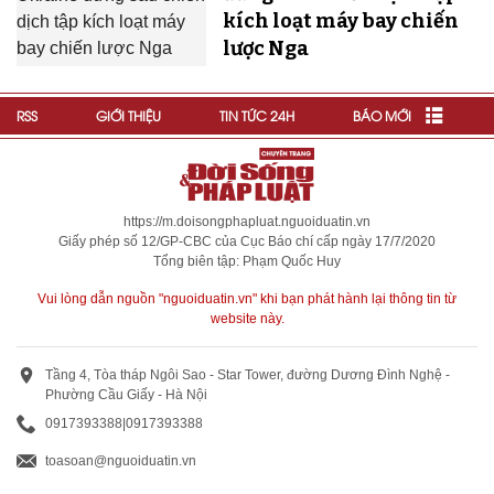
kích loạt máy bay chiến
lược Nga
RSS
GIỚI THIỆU
TIN TỨC 24H
BÁO MỚI
https://m.doisongphapluat.nguoiduatin.vn
Giấy phép số 12/GP-CBC của Cục Báo chí cấp ngày 17/7/2020
Tổng biên tập: Phạm Quốc Huy
Vui lòng dẫn nguồn "nguoiduatin.vn" khi bạn phát hành lại thông tin từ
website này.
Tầng 4, Tòa tháp Ngôi Sao - Star Tower, đường Dương Đình Nghệ -
Phường Cầu Giấy - Hà Nội
0917393388
|
0917393388
toasoan@nguoiduatin.vn