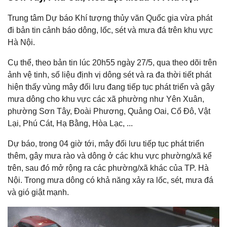
Trung tâm Dự báo Khí tượng thủy văn Quốc gia vừa phát
đi bản tin cảnh báo dông, lốc, sét và mưa đá trên khu vực
Hà Nội.
Cụ thể, theo bản tin lúc 20h55 ngày 27/5, qua theo dõi trên
ảnh vệ tinh, số liệu định vị dông sét và ra đa thời tiết phát
hiện thấy vùng mây đối lưu đang tiếp tục phát triển và gây
mưa dông cho khu vực các xã phường như Yên Xuân,
phường Sơn Tây, Đoài Phương, Quảng Oai, Cổ Đô, Vật
Lại, Phú Cát, Hạ Bằng, Hòa Lạc, ...
Dự báo, trong 04 giờ tới, mây đối lưu tiếp tục phát triển
thêm, gây mưa rào và dông ở các khu vực phường/xã kể
trên, sau đó mở rộng ra các phường/xã khác của TP. Hà
Nội. Trong mưa dông có khả năng xảy ra lốc, sét, mưa đá
và gió giật mạnh.