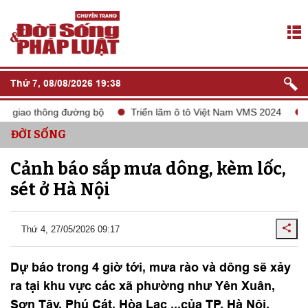
Thứ 7, 08/08/2026 19:38
n giao thông đường bộ
Triển lãm ô tô Việt Nam VMS 2024
tắ
ĐỜI SỐNG
Cảnh báo sắp mưa dông, kèm lốc,
sét ở Hà Nội
Thứ 4, 27/05/2026 09:17
Dự báo trong 4 giờ tới, mưa rào và dông sẽ xảy
ra tại khu vực các xã phường như Yên Xuân,
Sơn Tây, Phú Cát, Hòa Lạc ...của TP. Hà Nội.