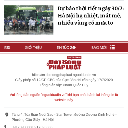
Dự báo thời tiết ngày 30/7:
Hà Nội hạ nhiệt, mát mẻ,
nhiều vùng có mưa to
RSS
GIỚI THIỆU
TIN TỨC 24H
BÁO MỚI
https://m.doisongphapluat.nguoiduatin.vn
Giấy phép số 12/GP-CBC của Cục Báo chí cấp ngày 17/7/2020
Tổng biên tập: Phạm Quốc Huy
Vui lòng dẫn nguồn "nguoiduatin.vn" khi bạn phát hành lại thông tin từ
website này.
Tầng 4, Tòa tháp Ngôi Sao - Star Tower, đường Dương Đình Nghệ -
Phường Cầu Giấy - Hà Nội
0917393388
|
0917393388