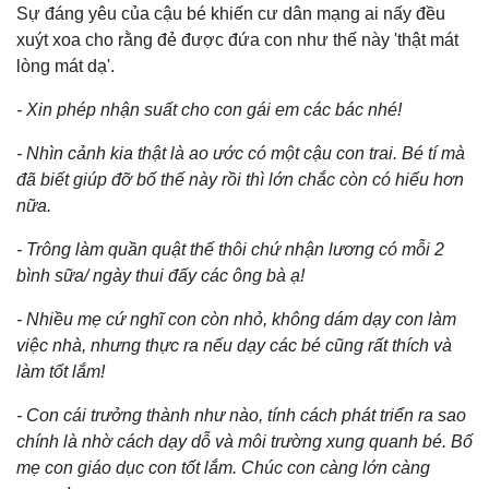
Sự đáng yêu của cậu bé khiến cư dân mạng ai nấy đều
xuýt xoa cho rằng đẻ được đứa con như thế này 'thật mát
lòng mát dạ'.
- Xin phép nhận suất cho con gái em các bác nhé!
- Nhìn cảnh kia thật là ao ước có một cậu con trai. Bé tí mà
đã biết giúp đỡ bố thế này rồi thì lớn chắc còn có hiếu hơn
nữa.
- Trông làm quần quật thế thôi chứ nhận lương có mỗi 2
bình sữa/ ngày thui đấy các ông bà ạ!
- Nhiều mẹ cứ nghĩ con còn nhỏ, không dám dạy con làm
việc nhà, nhưng thực ra nếu dạy các bé cũng rất thích và
làm tốt lắm!
- Con cái trưởng thành như nào, tính cách phát triển ra sao
chính là nhờ cách dạy dỗ và môi trường xung quanh bé. Bố
mẹ con giáo dục con tốt lắm. Chúc con càng lớn càng