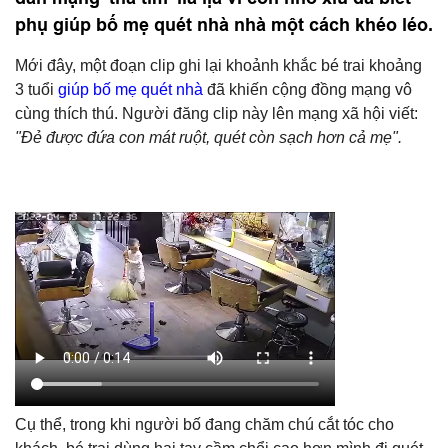
phụ giúp bố mẹ quét nhà nhà một cách khéo léo.
Mới đây, một đoạn clip ghi lại khoảnh khắc bé trai khoảng
3 tuổi
giúp bố mẹ quét nhà
đã khiến cộng đồng mạng vô
cùng thích thú. Người đăng clip này lên mạng xã hội viết:
"Đẻ được đứa con mát ruột, quét còn sạch hơn cả mẹ".
Cụ thể, trong khi người bố đang chăm chú cắt tóc cho