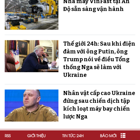
Nhà máy VinFast tại Ấn
Độ sẵn sàng v​​​​​​​ận hành
Thế giới 24h: Sau khi điện
đàm với ông Putin, ông
Trump nói về điều Tổng
thống Nga sẽ làm với
Ukraine
Nhân vật cấp cao Ukraine
đứng sau chiến dịch tập
kích loạt máy bay chiến
lược Nga
RSS
GIỚI THIỆU
TIN TỨC 24H
BÁO MỚI