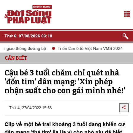
Thứ 6, 07/08/2026 03:18
n giao thông đường bộ
Triển lãm ô tô Việt Nam VMS 2024
tắ
CẦN BIẾT
Cậu bé 3 tuổi chăm chỉ quét nhà
'đốn tim' dân mạng: 'Xin phép
nhận suất cho con gái mình nhé!'
Thứ 4, 27/04/2022 15:58
Clip về một bé trai khoảng 3 tuổi đang khiến cư
dân mạng 'thả tim' lia lịa vì còn nhỏ xíu đã biết