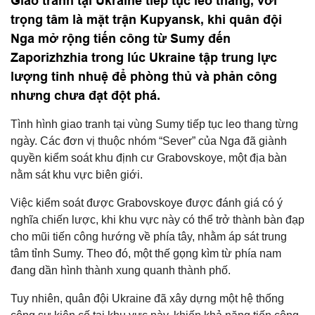
Giao tranh tại Ukraine tiếp tục leo thang, với
trọng tâm là mặt trận Kupyansk, khi quân đội
Nga mở rộng tiến công từ Sumy đến
Zaporizhzhia trong lúc Ukraine tập trung lực
lượng tinh nhuệ để phòng thủ và phản công
nhưng chưa đạt đột phá.
Tình hình giao tranh tại vùng Sumy tiếp tục leo thang từng
ngày. Các đơn vị thuộc nhóm “Sever” của Nga đã giành
quyền kiểm soát khu định cư Grabovskoye, một địa bàn
nằm sát khu vực biên giới.
Việc kiểm soát được Grabovskoye được đánh giá có ý
nghĩa chiến lược, khi khu vực này có thể trở thành bàn đạp
cho mũi tiến công hướng về phía tây, nhằm áp sát trung
tâm tỉnh Sumy. Theo đó, một thế gọng kìm từ phía nam
đang dần hình thành xung quanh thành phố.
Tuy nhiên, quân đội Ukraine đã xây dựng một hệ thống