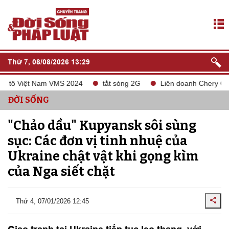
Thứ 7, 08/08/2026 13:29
 tô Việt Nam VMS 2024
tắt sóng 2G
Liên doanh Chery Gelexi
ĐỜI SỐNG
"Chảo dầu" Kupyansk sôi sùng
sục: Các đơn vị tinh nhuệ của
Ukraine chật vật khi gọng kìm
của Nga siết chặt
Thứ 4, 07/01/2026 12:45