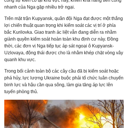
công sự kiên cố tại khu vực này, khiến khả năng tiến công
nhanh của Nga gặp nhiều trở ngại.
Trên mặt trận Kupyansk, quân đội Nga đạt được một thắng
lợi chiến thuật quan trọng khi kiểm soát các vị trí ở phía
bắc Kurilovka. Giao tranh ác liệt vẫn đang diễn ra nhằm
giành quyền kiểm soát hoàn toàn khu định cư này. Đồng
thời, các đơn vị Nga tiếp tục áp sát ngoại ô Kupyansk-
Uzlovaya, động thái được cho là nhằm khép chặt vòng vây
quanh khu vực.
Trong bối cảnh toàn bộ các cây cầu đã bị kiểm soát hoặc
phá hủy, lực lượng Ukraine buộc phải tổ chức luân chuyển
binh lực và hậu cần qua sông, làm gia tăng áp lực lên
tuyến phòng thủ.