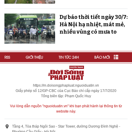
Dự báo thời tiết ngày 30/7:
Hà Nội hạ nhiệt, mát mẻ,
nhiều vùng có mưa to
RSS
GIỚI THIỆU
TIN TỨC 24H
BÁO MỚI
https://m.doisongphapluat.nguoiduatin.vn
Giấy phép số 12/GP-CBC của Cục Báo chí cấp ngày 17/7/2020
Tổng biên tập: Phạm Quốc Huy
Vui lòng dẫn nguồn "nguoiduatin.vn" khi bạn phát hành lại thông tin từ
website này.
Tầng 4, Tòa tháp Ngôi Sao - Star Tower, đường Dương Đình Nghệ -
Phường Cầu Giấy - Hà Nội