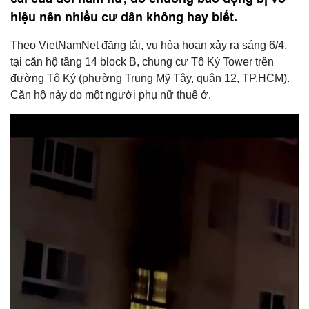
hiệu nên nhiều cư dân không hay biết.
Theo VietNamNet đăng tải, vụ hỏa hoạn xảy ra sáng 6/4,
tại căn hộ tầng 14 block B, chung cư Tô Ký Tower trên
đường Tô Ký (phường Trung Mỹ Tây, quận 12, TP.HCM).
Căn hộ này do một người phụ nữ thuê ở.