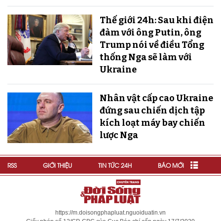
Thế giới 24h: Sau khi điện
đàm với ông Putin, ông
Trump nói về điều Tổng
thống Nga sẽ làm với
Ukraine
Nhân vật cấp cao Ukraine
đứng sau chiến dịch tập
kích loạt máy bay chiến
lược Nga
RSS
GIỚI THIỆU
TIN TỨC 24H
BÁO MỚI
https://m.doisongphapluat.nguoiduatin.vn