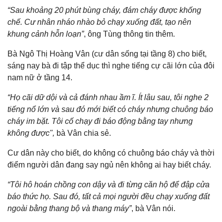
“Sau khoảng 20 phút bùng cháy, đám cháy được khống
chế. Cư nhân nháo nhào bỏ chạy xuống đất, tạo nên
khung cảnh hỗn loạn”
, ông Tùng thông tin thêm.
Bà Ngô Thị Hoàng Vân (cư dân sống tại tầng 8) cho biết,
sáng nay bà đi tập thể dục thì nghe tiếng cự cãi lớn của đôi
nam nữ ở tầng 14.
“Họ cãi dữ dội và cả đánh nhau ầm ĩ. Ít lâu sau, tôi nghe 2
tiếng nổ lớn và sau đó mới biết có cháy nhưng chuông báo
cháy im bặt. Tôi cố chạy đi báo động bằng tay nhưng
không được",
bà Vân chia sẻ.
Cư dân này cho biết, do không có chuông báo cháy và thời
điểm người dân đang say ngủ nên không ai hay biết cháy.
“Tôi hô hoán chồng con dậy và đi từng căn hộ để đập cửa
báo thức họ. Sau đó, tất cả mọi người đều chạy xuống đất
ngoài bằng thang bộ và thang máy”
, bà Vân nói.