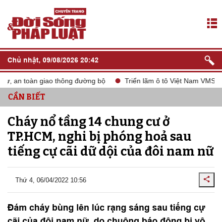
Chủ nhật, 09/08/2026 20:42
, an toàn giao thông đường bộ
Triển lãm ô tô Việt Nam VMS 2024
CẦN BIẾT
Cháy nổ tầng 14 chung cư ở
TP.HCM, nghi bị phóng hoả sau
tiếng cự cãi dữ dội của đôi nam nữ
Thứ 4, 06/04/2022 10:56
Đám cháy bùng lên lúc rạng sáng sau tiếng cự
cãi của đôi nam nữ, do chuông báo động bị vô