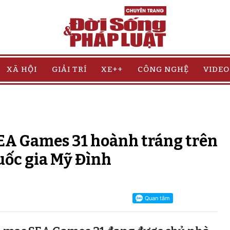
XÃ HỘI
GIẢI TRÍ
XE++
CÔNG NGHỆ
VIDEO
 SEA Games 31 hoành tráng trên
ốc gia Mỹ Đình