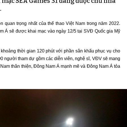
ai mạc SEA Games 31 đang được chủ nhà
.
n quan trọng nhất của thể thao Việt Nam trong năm 2022.
Nam Á sẽ được khai mạc vào ngày 12/5 tại SVĐ Quốc gia Mỹ
khoảng thời gian 120 phút với phần sân khấu phục vụ cho
000 người tham dự gồm các diễn viên, nghệ sĩ, VĐV sẽ mang
ệt Nam thân thiện, Đông Nam Á mạnh mẽ và Đông Nam Á tỏa