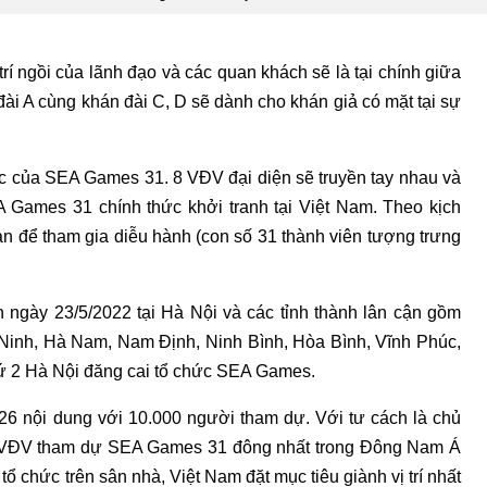
 ngồi của lãnh đạo và các quan khách sẽ là tại chính giữa
đài A cùng khán đài C, D sẽ dành cho khán giả có mặt tại sự
c của SEA Games 31. 8 VĐV đại diện sẽ truyền tay nhau và
A Games 31 chính thức khởi tranh tại Việt Nam. Theo kịch
n để tham gia diễu hành (con số 31 thành viên tượng trưng
 ngày 23/5/2022 tại Hà Nội và các tỉnh thành lân cận gồm
Ninh, Hà Nam, Nam Định, Ninh Bình, Hòa Bình, Vĩnh Phúc,
hứ 2 Hà Nội đăng cai tổ chức SEA Games.
6 nội dung với 10.000 người tham dự. Với tư cách là chủ
g VĐV tham dự SEA Games 31 đông nhất trong Đông Nam Á
tổ chức trên sân nhà, Việt Nam đặt mục tiêu giành vị trí nhất