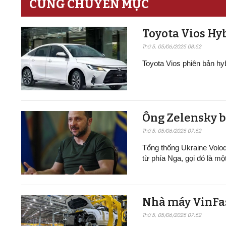
CÙNG CHUYÊN MỤC
Toyota Vios Hyb
Thứ 5, 05/06/2025 08:52
Toyota Vios phiên bản h
Ông Zelensky b
Thứ 5, 05/06/2025 07:52
Tổng thống Ukraine Volo
từ phía Nga, gọi đó là mộ
Nhà máy VinFast t
Thứ 5, 05/06/2025 07:52