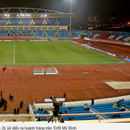
31 sẽ diễn ra hoành tráng trên SVĐ Mỹ Đình