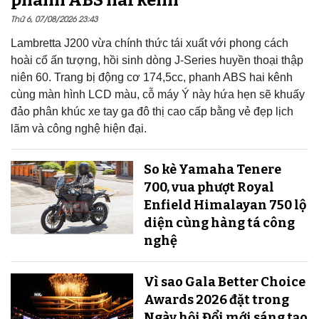
Thứ 6, 07/08/2026 23:43
Lambretta J200 vừa chính thức tái xuất với phong cách
hoài cổ ấn tượng, hồi sinh dòng J-Series huyền thoại thập
niên 60. Trang bị động cơ 174,5cc, phanh ABS hai kênh
cùng màn hình LCD màu, cỗ máy Ý này hứa hẹn sẽ khuấy
đảo phân khúc xe tay ga đô thị cao cấp bằng vẻ đẹp lịch
lãm và công nghệ hiện đại.
So kè Yamaha Tenere
700, vua phượt Royal
Enfield Himalayan 750 lộ
diện cùng hàng tá công
nghệ
Vì sao Gala Better Choice
Awards 2026 đặt trong
Ngày hội Đổi mới sáng tạo