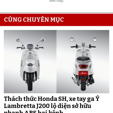
viết này.
CÙNG CHUYÊN MỤC
Thách thức Honda SH, xe tay ga Ý
Lambretta J200 lộ diện sở hữu
phanh ABS hai kênh