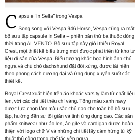
C
apsule “In Sella” trong Vespa
Song song với Vespa 946 Horse, Vespa cũng ra mắt
bộ sưu tập capsule In Sella – phiên bản thứ ba thuộc dòng
thời trang AL VENTO. Bộ sưu tập này giới thiệu Royal
Crest, một thiết kế biểu trưng mới được phát triển từ kho tư
liệu di sản của Vespa. Biểu tượng khắc họa hình ảnh chú
ngựa và chú chó dachshund đặt đối xứng, được tái hiện
theo phong cách đương đại và ứng dụng xuyên suốt các
thiết kế.
Royal Crest xuất hiện trên áo khoác varsity làm từ chất liệu
len, với các chi tiết thêu chỉ vàng. Tông màu xanh navy
được lựa chọn làm màu sắc chủ đạo cho toàn bộ bộ sưu
tập, hướng đến sự tối giản và tính ứng dụng cao. Các sản
phẩm knitwear như áo len, áo gile và cardigan được hoàn
thiện với logo chữ V và những chi tiết lấy cảm hứng từ kỹ
thuật thủ công trong chế tác yên ngựa.