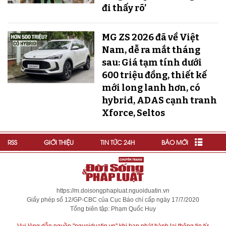
đi thấy rõ’
MG ZS 2026 đã về Việt
Nam, dễ ra mắt tháng
sau: Giá tạm tính dưới
600 triệu đồng, thiết kế
mới long lanh hơn, có
hybrid, ADAS cạnh tranh
Xforce, Seltos
RSS
GIỚI THIỆU
TIN TỨC 24H
BÁO MỚI
https://m.doisongphapluat.nguoiduatin.vn
Giấy phép số 12/GP-CBC của Cục Báo chí cấp ngày 17/7/2020
Tổng biên tập: Phạm Quốc Huy
Vui lòng dẫn nguồn "nguoiduatin.vn" khi bạn phát hành lại thông tin từ