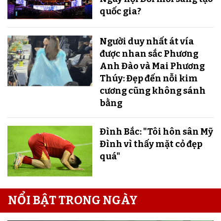
quốc gia?
Người duy nhất át vía
được nhan sắc Phương
Anh Đào và Mai Phương
Thúy: Đẹp đến nỗi kim
cương cũng không sánh
bằng
Đình Bắc: "Tôi hôn sân Mỹ
Đình vì thấy mặt cỏ đẹp
quá"
NỔI BẬT TRONG NGÀY