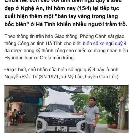
Chưa hết xôn xao với tấm biển ngũ quý 9 siêu
đẹp ở Nghệ An, thì hôm nay (15/4) lại tiếp tục
xuất hiện thêm một "bàn tay vàng trong làng
bốc biển" ở Hà Tĩnh khiến nhiều người trầm trồ.
Theo thông tin trên báo Giao thông, Phòng Cảnh sát giao
thông Công an tỉnh Hà Tĩnh cho biết,
biển số xe ngũ quý 4
đã được đăng ký thành công cho chiếc xe mang nhãn hiệu
Hyundai, loại xe Creta màu trắng.
Được biết, chủ nhân của biển số ngũ quý 4 này là anh
Nguyễn Đắc Trí (SN 1971, xã Mỹ Lộc, huyện Can Lộc).