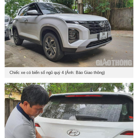
Chiếc xe có biển số ngũ quý 4 (Ảnh: Báo Giao thông)