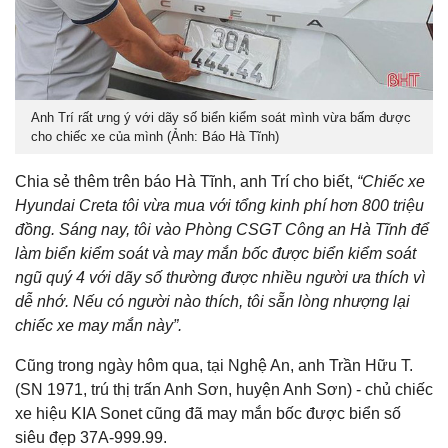
Anh Trí rất ưng ý với dãy số biển kiểm soát mình vừa bấm được
cho chiếc xe của mình (Ảnh: Báo Hà Tĩnh)
Chia sẻ thêm trên báo Hà Tĩnh, anh Trí cho biết,
“Chiếc xe
Hyundai Creta tôi vừa mua với tổng kinh phí hơn 800 triệu
đồng. Sáng nay, tôi vào Phòng CSGT Công an Hà Tĩnh để
làm biển kiểm soát và may mắn bốc được biển kiểm soát
ngũ quý 4 với dãy số thường được nhiều người ưa thích vì
dễ nhớ. Nếu có người nào thích, tôi sẵn lòng nhượng lại
chiếc xe may mắn này”.
Cũng trong ngày hôm qua, tại Nghệ An, anh Trần Hữu T.
(SN 1971, trú thị trấn Anh Sơn, huyện Anh Sơn) - chủ chiếc
xe hiệu KIA Sonet cũng đã may mắn bốc được biển số
siêu đẹp 37A-999.99.