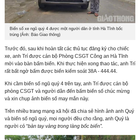
Biển số xe ngũ quý 4 được một người dân ở tỉnh Hà Tĩnh bốc
trúng (Ảnh: Báo Giao thông)
Trước đó, sau khi hoàn tất các thủ tục đăng ký cho chiếc
xe, anh Trí được cán bộ Phòng CSGT Công an Hà Tĩnh
mời vào bàn bấm biển. Khi thực hiện xong thao tác, anh Trí
rất bất ngờ bấm được biển kiểm soát 38A - 444.44.
Khi cầm biển số ngũ quý 4 trên tay, anh Trí được cán bộ
phòng CSGT và người dân đến bấm biển số chúc mừng
và xin chụp ảnh biển số may mắn này.
Trên nhiều trang mạng xã hội đã chia sẻ hình ảnh anh Quý
và biển số ngũ quý, mọi người đều cho rằng, anh Quý là
người có “
bàn tay vàng trong làng bốc biển”.