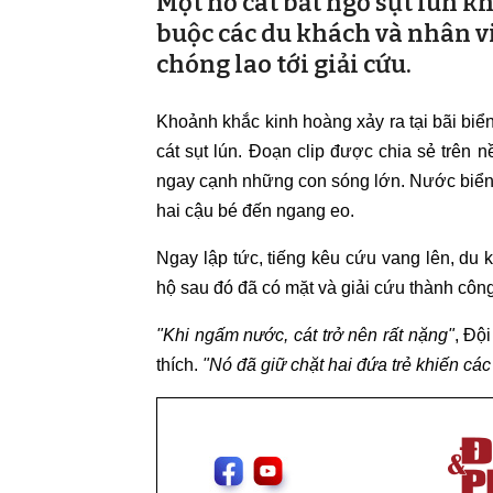
Một hố cát bất ngờ sụt lún k
buộc các du khách và nhân v
chóng lao tới giải cứu.
Khoảnh khắc kinh hoàng xảy ra tại bãi biển 
cát sụt lún. Đoạn clip được chia sẻ trên 
ngay cạnh những con sóng lớn. Nước biển b
hai cậu bé đến ngang eo.
Ngay lập tức, tiếng kêu cứu vang lên, du 
hộ sau đó đã có mặt và giải cứu thành công
"Khi ngấm nước, cát trở nên rất nặng"
, Độ
thích.
"Nó đã giữ chặt hai đứa trẻ khiến các