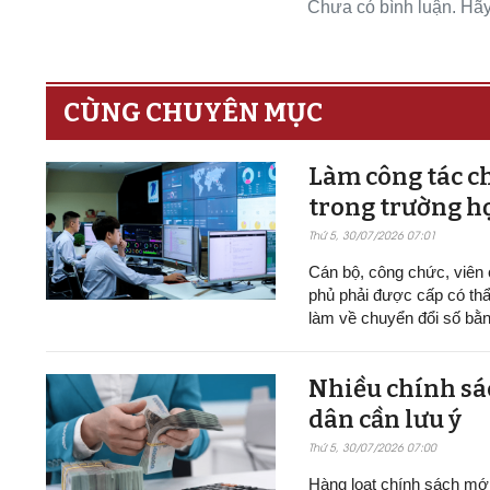
Chưa có bình luận. Hãy 
CÙNG CHUYÊN MỤC
Làm công tác ch
trong trường h
Thứ 5, 30/07/2026 07:01
Cán bộ, công chức, viên
phủ phải được cấp có thẩ
làm về chuyển đổi số bằn
Nhiều chính sác
dân cần lưu ý
Thứ 5, 30/07/2026 07:00
Hàng loạt chính sách mới v