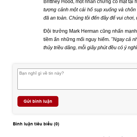
Brittney Hood, một nhân chứng có mặt tại 
tượng cảnh một cái hố sụp xuống và chôn v
đã an toàn. Chúng tôi đến đây để vui chơi,
Đội trưởng Mark Herman cũng nhấn mạnh, 
tiềm ẩn những mối nguy hiểm.
"Ngay cả nh
thủy triều dâng, mỗi giây phút đều có ý ngh
Gửi bình luận
Bình luận tiêu biểu (
0
)