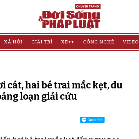
XÃ HỘI
GIẢI TRÍ
XE++
CÔNG NGHỆ
VIDEO
i cát, hai bé trai mắc kẹt, du
ảng loạn giải cứu