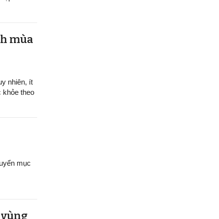
ệnh mùa
y nhiên, ít
c khỏe theo
chuyển mục
u vùng