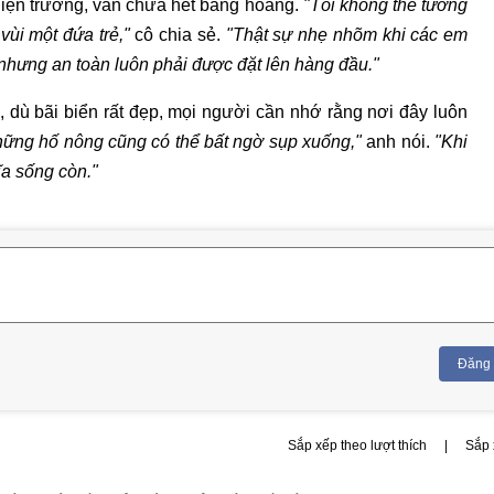
hiện trường, vẫn chưa hết bàng hoàng.
"Tôi không thể tưởng
ùi một đứa trẻ,"
cô chia sẻ.
"Thật sự nhẹ nhõm khi các em
 nhưng an toàn luôn phải được đặt lên hàng đầu."
dù bãi biển rất đẹp, mọi người cần nhớ rằng nơi đây luôn
ững hố nông cũng có thể bất ngờ sụp xuống,"
anh nói.
"Khi
ĩa sống còn."
Đăng
Sắp xếp theo lượt thích
|
Sắp 