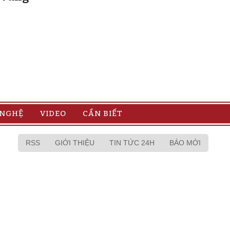
 NGHỆ
VIDEO
CẦN BIẾT
RSS
GIỚI THIỆU
TIN TỨC 24H
BÁO MỚI