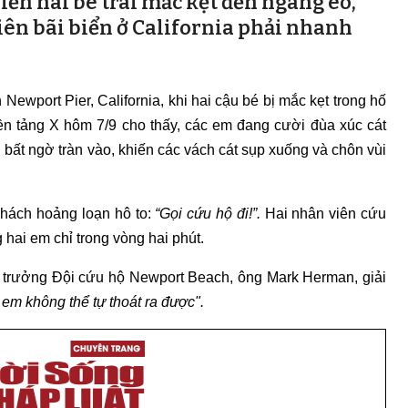
hiến hai bé trai mắc kẹt đến ngang eo,
iên bãi biển ở California phải nhanh
Newport Pier, California, khi hai cậu bé bị mắc kẹt trong hố
nền tảng X hôm 7/9 cho thấy, các em đang cười đùa xúc cát
ất ngờ tràn vào, khiến các vách cát sụp xuống và chôn vùi
khách hoảng loạn hô to:
“Gọi cứu hộ đi!”.
Hai nhân viên cứu
 hai em chỉ trong vòng hai phút.
i trưởng Đội cứu hộ Newport Beach, ông Mark Herman, giải
 em không thể tự thoát ra được".