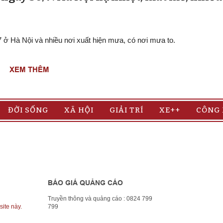
/7 ở Hà Nội và nhiều nơi xuất hiện mưa, có nơi mưa to.
XEM THÊM
ĐỜI SỐNG
XÃ HỘI
GIẢI TRÍ
XE++
CÔNG
BÁO GIÁ QUẢNG CÁO
Truyền thông và quảng cáo : 0824 799
site này.
799