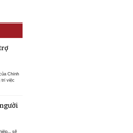
trợ
 của Chính
trí việc
 người
hiệp... sẽ