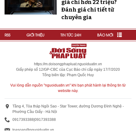
giá chỉ hơn 22 triệu?
Đánh giá chi tiết từ
chuyên gia
RSS
GIỚI THIỆU
TIN TỨC 24H
BÁO MỚI
https://m.doisongphapluat.nguoiduatin.vn
Giấy phép số 12/GP-CBC của Cục Báo chí cấp ngày 17/7/2020
Tổng biên tập: Phạm Quốc Huy
Vui lòng dẫn nguồn "nguoiduatin.vn" khi bạn phát hành lại thông tin từ
website này.
Tầng 4, Tòa tháp Ngôi Sao - Star Tower, đường Dương Đình Nghệ -
Phường Cầu Giấy - Hà Nội
0917393388
|
0917393388
toasoan@nguoiduatin.vn