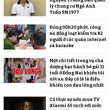
nguyên Trưởng Ban quản
lý chung cư Ngô Anh
Tuấn SN 1977
Đúng 00h20 phút, công
an đồng loạt kiểm tra 82
người ở các quán internet
và karaoke
Một chi tiết trong vụ cha
dượng bạo hành bé gái 11
tuổi ở Đồng Nai khiến tôi
xót xa: Đây có lẽ là điều
khiến con đau lòng nhất
Có thực sự nên mua TV
Xiaomi 65 inch với mức