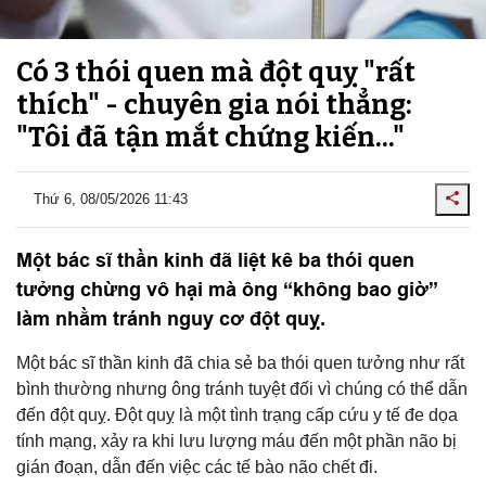
Có 3 thói quen mà đột quỵ "rất
thích" - chuyên gia nói thẳng:
"Tôi đã tận mắt chứng kiến..."
Thứ 6, 08/05/2026 11:43
Một bác sĩ thần kinh đã liệt kê ba thói quen
tưởng chừng vô hại mà ông “không bao giờ”
làm nhằm tránh nguy cơ đột quỵ.
Một bác sĩ thần kinh đã chia sẻ ba thói quen tưởng như rất
bình thường nhưng ông tránh tuyệt đối vì chúng có thể dẫn
đến đột quỵ. Đột quỵ là một tình trạng cấp cứu y tế đe dọa
tính mạng, xảy ra khi lưu lượng máu đến một phần não bị
gián đoạn, dẫn đến việc các tế bào não chết đi.