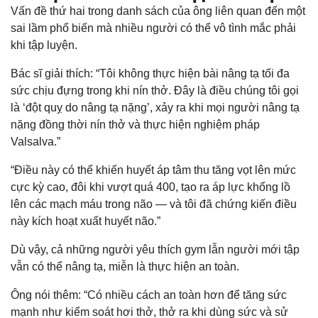
Vấn đề thứ hai trong danh sách của ông liên quan đến một
sai lầm phổ biến mà nhiều người có thể vô tình mắc phải
khi tập luyện.
Bác sĩ giải thích: “Tôi không thực hiện bài nâng tạ tối đa
sức chịu đựng trong khi nín thở. Đây là điều chúng tôi gọi
là ‘đột quỵ do nâng tạ nặng’, xảy ra khi mọi người nâng tạ
nặng đồng thời nín thở và thực hiện nghiệm pháp
Valsalva.”
“Điều này có thể khiến huyết áp tâm thu tăng vọt lên mức
cực kỳ cao, đôi khi vượt quá 400, tạo ra áp lực khổng lồ
lên các mạch máu trong não — và tôi đã chứng kiến điều
này kích hoạt xuất huyết não.”
Dù vậy, cả những người yêu thích gym lẫn người mới tập
vẫn có thể nâng tạ, miễn là thực hiện an toàn.
Ông nói thêm: “Có nhiều cách an toàn hơn để tăng sức
mạnh như kiểm soát hơi thở, thở ra khi dùng sức và sử