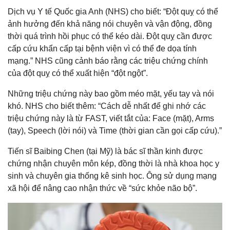
Dịch vụ Y tế Quốc gia Anh (NHS) cho biết: “Đột quỵ có thể
ảnh hưởng đến khả năng nói chuyện và vận động, đồng
thời quá trình hồi phục có thể kéo dài. Đột quỵ cần được
cấp cứu khẩn cấp tại bệnh viện vì có thể đe dọa tính
mạng.” NHS cũng cảnh báo rằng các triệu chứng chính
của đột quỵ có thể xuất hiện “đột ngột”.
Những triệu chứng này bao gồm méo mặt, yếu tay và nói
khó. NHS cho biết thêm: “Cách dễ nhất để ghi nhớ các
triệu chứng này là từ FAST, viết tắt của: Face (mặt), Arms
(tay), Speech (lời nói) và Time (thời gian cần gọi cấp cứu).”
Tiến sĩ Baibing Chen (tại Mỹ) là bác sĩ thần kinh được
chứng nhận chuyên môn kép, đồng thời là nhà khoa học y
sinh và chuyên gia thống kê sinh học. Ông sử dụng mạng
xã hội để nâng cao nhận thức về “sức khỏe não bộ”.