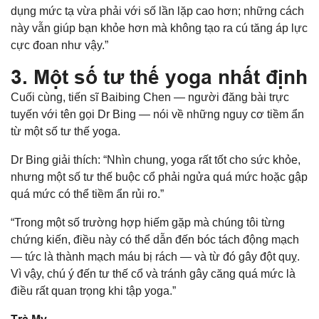
dụng mức tạ vừa phải với số lần lặp cao hơn; những cách
này vẫn giúp bạn khỏe hơn mà không tạo ra cú tăng áp lực
cực đoan như vậy.”
3. Một số tư thế yoga nhất định
Cuối cùng, tiến sĩ Baibing Chen — người đăng bài trực
tuyến với tên gọi Dr Bing — nói về những nguy cơ tiềm ẩn
từ một số tư thế yoga.
Dr Bing giải thích: “Nhìn chung, yoga rất tốt cho sức khỏe,
nhưng một số tư thế buộc cổ phải ngửa quá mức hoặc gập
quá mức có thể tiềm ẩn rủi ro.”
“Trong một số trường hợp hiếm gặp mà chúng tôi từng
chứng kiến, điều này có thể dẫn đến bóc tách động mạch
— tức là thành mạch máu bị rách — và từ đó gây đột quỵ.
Vì vậy, chú ý đến tư thế cổ và tránh gây căng quá mức là
điều rất quan trọng khi tập yoga.”