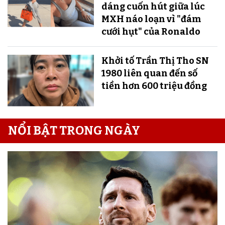
dáng cuốn hút giữa lúc
MXH náo loạn vì "đám
cưới hụt" của Ronaldo
Khởi tố Trần Thị Tho SN
1980 liên quan đến số
tiền hơn 600 triệu đồng
NỔI BẬT TRONG NGÀY