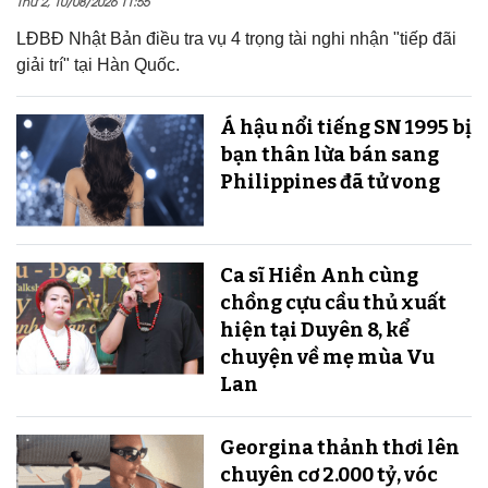
Thứ 2, 10/08/2026 11:55
LĐBĐ Nhật Bản điều tra vụ 4 trọng tài nghi nhận "tiếp đãi
giải trí" tại Hàn Quốc.
Á hậu nổi tiếng SN 1995 bị
bạn thân lừa bán sang
Philippines đã tử vong
Ca sĩ Hiền Anh cùng
chồng cựu cầu thủ xuất
hiện tại Duyên 8, kể
chuyện về mẹ mùa Vu
Lan
Georgina thảnh thơi lên
chuyên cơ 2.000 tỷ, vóc