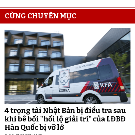
CÙNG CHUYÊN MỤC
4 trọng tài Nhật Bản bị điều tra sau
khi bê bối "hối lộ giải trí" của LĐBĐ
Hàn Quốc bị vỡ lở