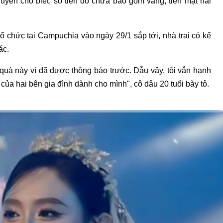
uyên cho biết, số tiền đó chưa bao gồm vàng, tiền mặt hai
tổ chức tại Campuchia vào ngày 29/1 sắp tới, nhà trai có kế
ác.
uà này vì đã được thông báo trước. Dẫu vậy, tôi vẫn hạnh
 của hai bên gia đình dành cho mình", cô dâu 20 tuổi bày tỏ.