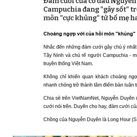
Đám cưới của cô dâu Nguyễn 
Campuchia đang "gây sốt" tr
môn "cực khủng" từ bố mẹ ha
Choáng ngợp với của hồi môn "khủng"
Nhắc đến những đám cưới gây chú ý nhất 
Tây Ninh và chú rể người Campuchia - mộ
truyền thống Việt Nam.
Không chỉ khiến quan khách choáng ngợp
nhanh chóng trở thành tâm điểm bàn luận t
Chia sẻ trên VietNamNet, Nguyễn Duyên (
cưới nói trên. Duyên cho hay, đám cưới củ
Chồng của Nguyễn Duyên là Long Hour (S