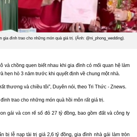
ên gia đình trao cho những món quà giá trị. (Ảnh: @ni_phong_wedding).
ô và chồng quen biết nhau khi gia đình có mối quan hệ làm
và hẹn hò 3 năm trước khi quyết định về chung một nhà.
rất thương và chiều tôi”, Duyên nói, theo Tri Thức - Znews.
đình trao cho những món quà hồi môn rất giá trị.
con gái và con rể sổ đỏ 27 tỷ đồng, bao gồm đất và công ty
n bị lễ nạp tài trị giá 2,6 tỷ đồng, gia đình nhà gái làm tròn