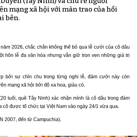
Duyên (Tây Ninh) và chú rể người
ên mạng xã hội với màn trao của hồi
i bên.
năm 2026, chắc chắn không thể bỏ qua lễ cưới của cô dâu
t hôn lễ đa văn hóa nhưng vẫn giữ trọn vẹn những giá trị
 bởi sự chỉn chu trong từng nghi lễ, đám cưới này còn
rên mạng xã hội bởi độ xa hoa, giàu có.
20 tuổi, quê Tây Ninh) xác nhận mình là cô dâu trong đám
a cô được tổ chức tại Việt Nam vào ngày 24/1 vừa qua.
N 2007, đến từ Campuchia).