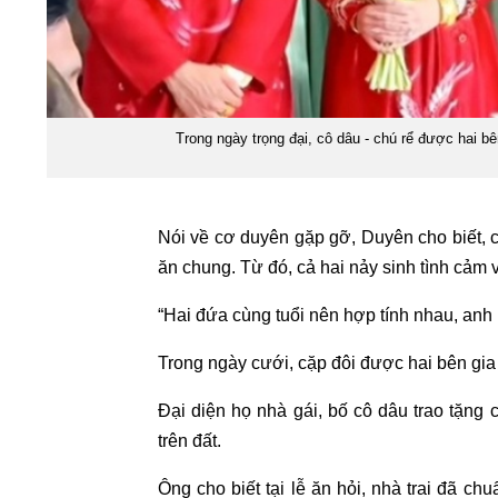
Trong ngày trọng đại, cô dâu - chú rể được hai b
Nói về cơ duyên gặp gỡ, Duyên cho biết, c
ăn chung. Từ đó, cả hai nảy sinh tình cảm 
“Hai đứa cùng tuổi nên hợp tính nhau, anh 
Trong ngày cưới, cặp đôi được hai bên gia 
Đại diện họ nhà gái, bố cô dâu trao tặng 
trên đất.
Ông cho biết tại lễ ăn hỏi, nhà trai đã chuẩ