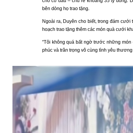
cho cô dâu – chú rể khoảng 35 tỷ đồng. D
bên dòng họ trao tặng.
Ngoài ra, Duyên cho biết, trong đám cưới 
hoạch trao tặng thêm các món quà cưới kh
“Tôi không quá bất ngờ trước những món q
phúc và trân trọng vô cùng tình yêu thương