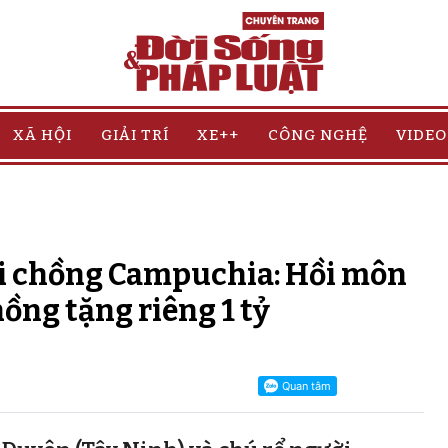
XÃ HỘI
GIẢI TRÍ
XE++
CÔNG NGHỆ
VIDEO
ới chồng Campuchia: Hồi môn
hồng tặng riêng 1 tỷ