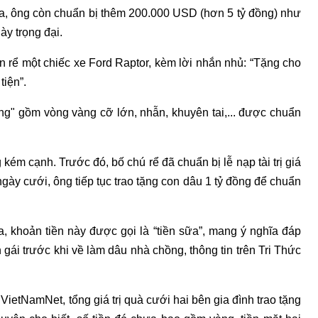
i ra, ông còn chuẩn bị thêm 200.000 USD (hơn 5 tỷ đồng) như
ày trọng đại.
n rể một chiếc xe Ford Raptor, kèm lời nhắn nhủ: “Tặng cho
tiện”.
ng" gồm vòng vàng cỡ lớn, nhẫn, khuyên tai,... được chuẩn
 kém cạnh. Trước đó, bố chú rể đã chuẩn bị lễ nạp tài trị giá
gày cưới, ông tiếp tục trao tặng con dâu 1 tỷ đồng để chuẩn
, khoản tiền này được gọi là “tiền sữa”, mang ý nghĩa đáp
gái trước khi về làm dâu nhà chồng, thông tin trên Tri Thức
VietNamNet, tổng giá trị quà cưới hai bên gia đình trao tặng