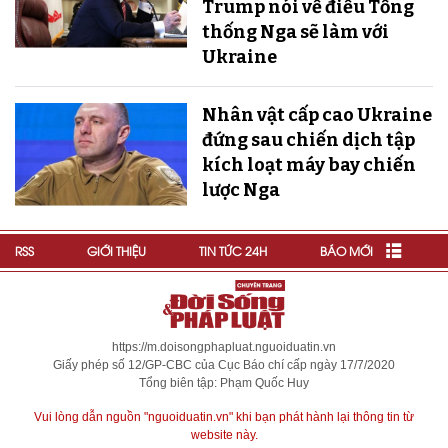
Trump nói về điều Tổng
thống Nga sẽ làm với
Ukraine
Nhân vật cấp cao Ukraine
đứng sau chiến dịch tập
kích loạt máy bay chiến
lược Nga
RSS
GIỚI THIỆU
TIN TỨC 24H
BÁO MỚI
https://m.doisongphapluat.nguoiduatin.vn
Giấy phép số 12/GP-CBC của Cục Báo chí cấp ngày 17/7/2020
Tổng biên tập: Phạm Quốc Huy
Vui lòng dẫn nguồn "nguoiduatin.vn" khi bạn phát hành lại thông tin từ
website này.