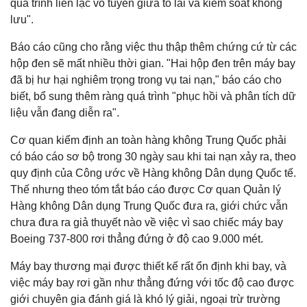
quá trình liên lạc vô tuyến giữa tổ lái và kiểm soát không
lưu".
Báo cáo cũng cho rằng việc thu thập thêm chứng cứ từ các
hộp đen sẽ mất nhiều thời gian. "Hai hộp đen trên máy bay
đã bị hư hại nghiêm trọng trong vụ tai nạn," báo cáo cho
biết, bổ sung thêm ràng quá trình "phục hồi và phân tích dữ
liệu vẫn đang diễn ra".
Cơ quan kiểm định an toàn hàng không Trung Quốc phải
có báo cáo sơ bộ trong 30 ngày sau khi tai nạn xảy ra, theo
quy định của Công ước về Hàng không Dân dụng Quốc tế.
Thế nhưng theo tóm tắt báo cáo được Cơ quan Quản lý
Hàng không Dân dụng Trung Quốc đưa ra, giới chức vẫn
chưa đưa ra giả thuyết nào về việc vì sao chiếc máy bay
Boeing 737-800 rơi thẳng đứng ở độ cao 9.000 mét.
Máy bay thương mại được thiết kế rất ổn định khi bay, và
việc máy bay rơi gần như thẳng đứng với tốc độ cao được
giới chuyên gia đánh giá là khó lý giải, ngoại trừ trường