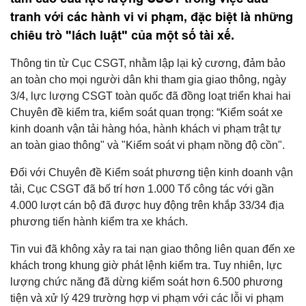
tranh với các hành vi vi phạm, đặc biệt là những
chiêu trò "lách luật" của một số tài xế.
Thông tin từ Cục CSGT, nhằm lập lại kỷ cương, đảm bảo
an toàn cho mọi người dân khi tham gia giao thông, ngày
3/4, lực lượng CSGT toàn quốc đã đồng loạt triển khai hai
Chuyên đề kiểm tra, kiểm soát quan trọng: “Kiểm soát xe
kinh doanh vận tải hàng hóa, hành khách vi phạm trật tự
an toàn giao thông" và "Kiểm soát vi phạm nồng độ cồn".
Đối với Chuyên đề Kiểm soát phương tiện kinh doanh vận
tải, Cục CSGT đã bố trí hơn 1.000 Tổ công tác với gần
4.000 lượt cán bộ đã được huy động trên khắp 33/34 địa
phương tiến hành kiểm tra xe khách.
Tin vui đã không xảy ra tai nạn giao thông liên quan đến xe
khách trong khung giờ phát lệnh kiểm tra. Tuy nhiên, lực
lượng chức năng đã dừng kiểm soát hơn 6.500 phương
tiện và xử lý 429 trường hợp vi phạm với các lỗi vi phạm