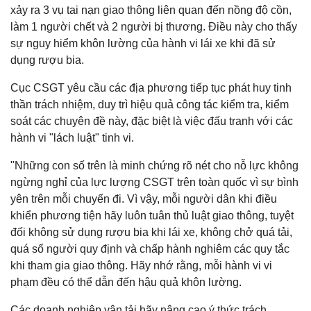
xảy ra 3 vụ tai nạn giao thông liên quan đến nồng độ cồn,
làm 1 người chết và 2 người bị thương. Điều này cho thấy
sự nguy hiểm khôn lường của hành vi lái xe khi đã sử
dụng rượu bia.
Cục CSGT yêu cầu các địa phương tiếp tục phát huy tinh
thần trách nhiệm, duy trì hiệu quả công tác kiểm tra, kiểm
soát các chuyên đề này, đặc biệt là việc đấu tranh với các
hành vi "lách luật" tinh vi.
"Những con số trên là minh chứng rõ nét cho nỗ lực không
ngừng nghỉ của lực lượng CSGT trên toàn quốc vì sự bình
yên trên mỗi chuyến đi. Vì vậy, mỗi người dân khi điều
khiển phương tiện hãy luôn tuân thủ luật giao thông, tuyệt
đối không sử dụng rượu bia khi lái xe, không chở quá tải,
quá số người quy định và chấp hành nghiêm các quy tắc
khi tham gia giao thông. Hãy nhớ rằng, mỗi hành vi vi
phạm đều có thể dẫn đến hậu quả khôn lường.
Các doanh nghiệp vận tải hãy nâng cao ý thức trách