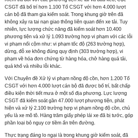
CSGT đã bố trí hơn 1.100 Tổ CSGT với hơn 4.000 lượt
cán bộ đã tham gia kiểm soát. Trong khung giờ trên đã
không xảy ra tai nạn giao thông liên quan đến xe tải. Tuy
nhiên, lực lượng chức năng đã kiểm soát hơn 10.400
phương tiện và xử lý 1.093 trường hợp vi phạm với các lỗi
vi phạm nổi cộm như: vi phạm tốc độ (263 trường hợp),
dừng, đỗ xe không đúng quy định (303 trường hợp), vi
phạm về hóa đơn chứng từ hàng hóa, chở hàng quá tải,
quá khổ và nhiều lỗi khác.
Với Chuyên đề Xử lý vi phạm nồng độ cồn, hơn 1.200 Tổ
CSGT với hơn 4.000 lượt cán bộ đã được bố trí, bất chấp
điều kiện thời tiết mưa ở một số địa phương. Lực lượng
CSGT đã kiểm soát gần 47.000 lượt phương tiện, phát
hiện và xử lý 2.100 trường hợp vi phạm nồng độ cồn, chủ
yếu là xe mô tô. Hàng trăm giấy phép lái xe đã bị tước, góp
phần loại bỏ nguy cơ tiềm ẩn trên đường.
Thực trạng đáng lo ngại là trong khung giờ kiểm soát, đã