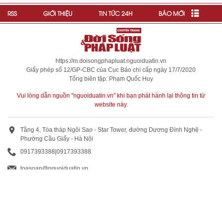
RSS
GIỚI THIỆU
TIN TỨC 24H
BÁO MỚI
https://m.doisongphapluat.nguoiduatin.vn
Giấy phép số 12/GP-CBC của Cục Báo chí cấp ngày 17/7/2020
Tổng biên tập: Phạm Quốc Huy
Vui lòng dẫn nguồn "nguoiduatin.vn" khi bạn phát hành lại thông tin từ
website này.
Tầng 4, Tòa tháp Ngôi Sao - Star Tower, đường Dương Đình Nghệ -
Phường Cầu Giấy - Hà Nội
0917393388
|
0917393388
toasoan@nguoiduatin.vn
BÁO GIÁ QUẢNG CÁO
Truyền thông và quảng cáo : 0824 799 799