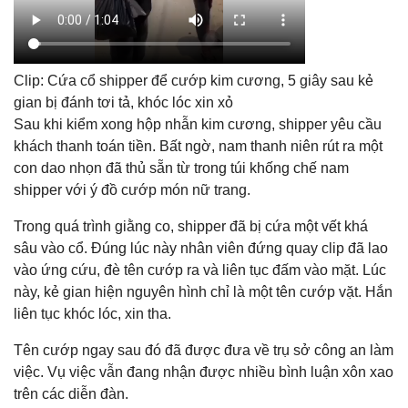
Clip: Cứa cổ shipper để cướp kim cương, 5 giây sau kẻ
gian bị đánh tơi tả, khóc lóc xin xỏ
Sau khi kiểm xong hộp nhẫn kim cương, shipper yêu cầu
khách thanh toán tiền. Bất ngờ, nam thanh niên rút ra một
con dao nhọn đã thủ sẵn từ trong túi khống chế nam
shipper với ý đồ cướp món nữ trang.
Trong quá trình giằng co, shipper đã bị cứa một vết khá
sâu vào cổ. Đúng lúc này nhân viên đứng quay clip đã lao
vào ứng cứu, đè tên cướp ra và liên tục đấm vào mặt. Lúc
này, kẻ gian hiện nguyên hình chỉ là một tên cướp vặt. Hắn
liên tục khóc lóc, xin tha.
Tên cướp ngay sau đó đã được đưa về trụ sở công an làm
việc. Vụ việc vẫn đang nhận được nhiều bình luận xôn xao
trên các diễn đàn.