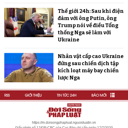
Thế giới 24h: Sau khi điện
đàm với ông Putin, ông
Trump nói về điều Tổng
thống Nga sẽ làm với
Ukraine
Nhân vật cấp cao Ukraine
đứng sau chiến dịch tập
kích loạt máy bay chiến
lược Nga
RSS
GIỚI THIỆU
TIN TỨC 24H
BÁO MỚI
https://m.doisongphapluat.nguoiduatin.vn
Giấy phép số 12/GP-CBC của Cục Báo chí cấp ngày 17/7/2020