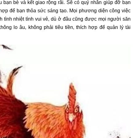
ều bạn bè và kết giao rộng rãi. Sẽ có quý nhân giúp đỡ bạn
h hợp để bạn thỏa sức sáng tạo. Mọi phương diện công việc
h tình nhiệt tình vui vẻ, dù ở đâu cũng được mọi người săn
ông lo âu, không phải tiêu tiền, thích hợp để quản lý tài