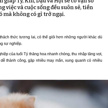
giáp Tý, Khỉ, Dậu và Hợi sẽ có vận số
ng việc và cuộc sống đều suôn sẻ, tiền
ó mà không có gì trở ngại.
thách thức tương lai, có thể giỏi hơn những người khác dù
ng sự nghiệp.
nghiệp của tuổi Tý thăng hoa nhanh chóng, thu nhập tăng vọt,
g dễ thành công, gặp nhiều may mắn, xung quanh có nhiều