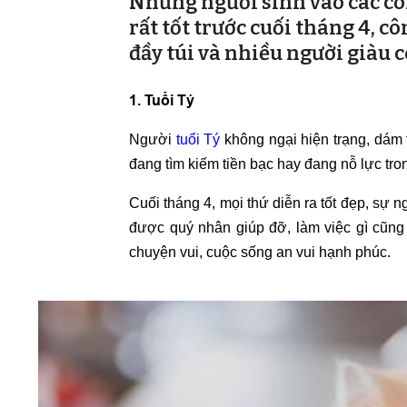
Những người sinh vào các con 
rất tốt trước cuối tháng 4, cô
đầy túi và nhiều người giàu c
1. Tuổi Tý
Người
tuổi Tý
không ngại hiện trạng, dám 
đang tìm kiếm tiền bạc hay đang nỗ lực tro
Cuối tháng 4, mọi thứ diễn ra tốt đẹp, sự 
được quý nhân giúp đỡ, làm việc gì cũn
chuyện vui, cuộc sống an vui hạnh phúc.