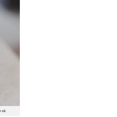
n sẻ.