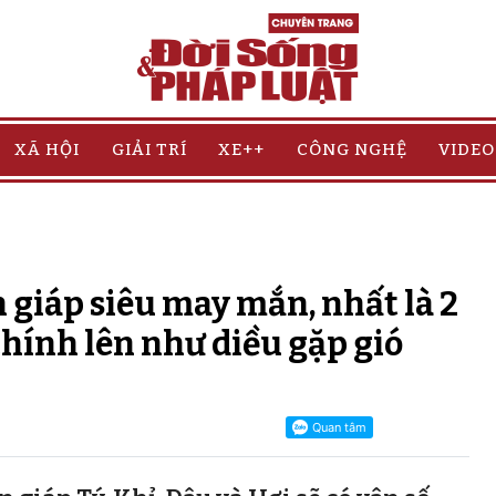
XÃ HỘI
GIẢI TRÍ
XE++
CÔNG NGHỆ
VIDEO
n giáp siêu may mắn, nhất là 2
chính lên như diều gặp gió