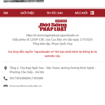
RSS
GIỚI THIỆU
TIN TỨC 24H
BÁO MỚI
https://m.doisongphapluat.nguoiduatin.vn
Giấy phép số 12/GP-CBC của Cục Báo chí cấp ngày 17/7/2020
Tổng biên tập: Phạm Quốc Huy
Vui lòng dẫn nguồn "nguoiduatin.vn" khi bạn phát hành lại thông tin từ
website này.
Tầng 4, Tòa tháp Ngôi Sao - Star Tower, đường Dương Đình Nghệ -
Phường Cầu Giấy - Hà Nội
0917393388
|
0917393388
toasoan@nguoiduatin.vn
BÁO GIÁ QUẢNG CÁO