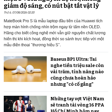
giảm độ sáng, có nút bật tắt vật lý
Thứ 6, 07/08/2026 02:20
MateBook Pro S là mẫu laptop đầu tiên của Huawei tích
hợp màn hình chống nhìn trộm ngay từ tấm nền OLED.
Hãng cho biết công nghệ mới vẫn giữ nguyên chất lượng
hiển thị khi kích hoạt, đồng thời so sánh trực tiếp với một
mẫu điện thoại "thương hiệu S".
Baseus BP1 Ultra: Tai
nghe tiền triệu sale còn
vài trăm, tính năng nào
cũng chưa hoàn hảo
nhưng "có cố gắng"
Những tay vợt Việt Nam
sẽ tranh tài vòng 16 PPA
Hồ Chí Minh hôm nay