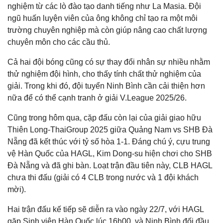
nghiệm từ các lò đào tạo danh tiếng như La Masia. Đội
ngũ huấn luyện viên của ông không chỉ tạo ra một môi
trường chuyên nghiệp mà còn giúp nâng cao chất lượng
chuyên môn cho các cầu thủ.
Cả hai đội bóng cũng có sự thay đổi nhân sự nhiều nhằm
thử nghiệm đội hình, cho thấy tính chất thử nghiệm của
giải. Trong khi đó, đội tuyển Ninh Bình cần cải thiện hơn
nữa để có thể cạnh tranh ở giải V.League 2025/26.
Cũng trong hôm qua, cặp đấu còn lại của giải giao hữu
Thiên Long-ThaiGroup 2025 giữa Quảng Nam vs SHB Đà
Nẵng đã kết thúc với tỷ số hòa 1-1. Đáng chú ý, cựu trung
vệ Hàn Quốc của HAGL, Kim Dong-su hiện chơi cho SHB
Đà Nẵng và đã ghi bàn. Loạt trận đầu tiên này, CLB HAGL
chưa thi đấu (giải có 4 CLB trong nước và 1 đội khách
mời).
Hai trận đấu kế tiếp sẽ diễn ra vào ngày 22/7, với HAGL
gặp Sinh viên Hàn Quốc lúc 16h00, và Ninh Bình đối đầu