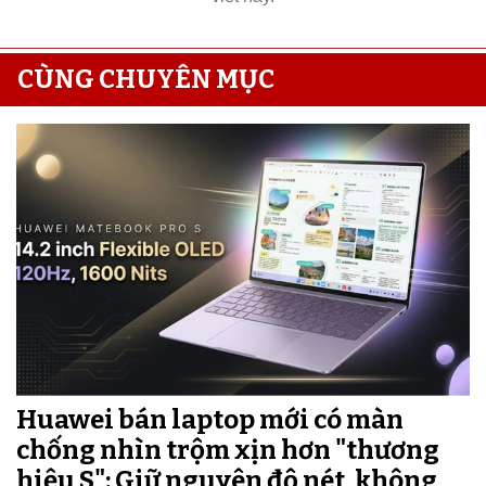
CÙNG CHUYÊN MỤC
Huawei bán laptop mới có màn
chống nhìn trộm xịn hơn "thương
hiệu S": Giữ nguyên độ nét, không