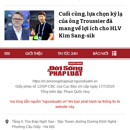
Cuối cùng, lựa chọn kỳ lạ
của ông Troussier đã
mang về lợi ích cho HLV
Kim Sang-sik
RSS
GIỚI THIỆU
TIN TỨC 24H
BÁO MỚI
https://m.doisongphapluat.nguoiduatin.vn
Giấy phép số 12/GP-CBC của Cục Báo chí cấp ngày 17/7/2020
Tổng biên tập: Phạm Quốc Huy
Vui lòng dẫn nguồn "nguoiduatin.vn" khi bạn phát hành lại thông tin từ
website này.
Tầng 4, Tòa tháp Ngôi Sao - Star Tower, đường Dương Đình Nghệ -
Phường Cầu Giấy - Hà Nội