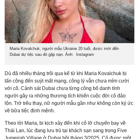
Maria Kovalchuk, người mẫu Ukraine 20 tuổi, được mời đến
Dubai dự tiệc sau đó gặp nạn. Ảnh: Instagram
Dù đã nhiều tháng trôi qua kể từ khi Maria Kovalchuk bị
tấn công đến suýt mất mạng, công lý vẫn chưa mỉm cười
với cô. Cảnh sát Dubai chưa từng công bố danh tính
người gây ra những thương tích khiến cuộc đời cô đảo
lộn. Trớ trêu thay, nữ người mẫu gần như không còn ký ức
về bữa tiệc định mệnh.
Theo lời Maria, bi kịch xảy đến khi cô lỡ chuyến bay về
Thái Lan, lúc đang lưu trú tại khách sạn sang trọng Five
Jumeirah Village ở Dubai hồi tháng 3/2025. Cô được một