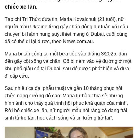
chiếc xe lăn.
Tạp chí Tri Thức đưa tin, Maria Kovalchuk (21 tuổi), nữ
người mẫu Ukraine từng gây chấn động dư luận với câu
chuyện bị hành hung suýt thiệt mạng ở Dubai, cuối cùng
đã có thể đi lại được, theo News.com.au.
Maria bị tấn công tại một bữa tiệc vào tháng 3/2025, dẫn
đến gãy cột sống và chân. Cô bị ném vào vệ đường ở một
khu phố giàu có tại Dubai, sau đó được phát hiện và đưa
đi cấp cứu.
Sau nhiều ca đại phẫu thuật và gần 10 tháng phục hồi
chức năng cường độ cao, Maria tự hào chia sẻ những
hình ảnh cho thấy quá trình hồi phục khả quan của mình.
Rời bỏ chiếc xe lăn, nữ người mẫu nói rằng cô đang “tái
sinh từ tro tàn, học cách sống và tin tưởng trở lại”.