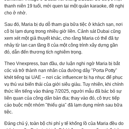
thanh niên 19 tuổi, mới quen tại một quán karaoke, đề nghị
cho ở nhờ.
Sau đó, Maria bị dụ dỗ tham gia bữa tiệc ở khách sạn, nơi
cô bị lạm dụng trong nhiều giờ liền. Cảnh sát Dubai cũng
xem xét một giả thuyết khác, cho rằng Maria có thể đã tự
nhảy từ lan can tầng 8 của một công trình xây dựng gần
đó, dẫn đến thương tích nghiêm trọng.
Theo Vnexpress, ban đầu, dư luận nghi ngờ Maria bị bắt
cóc và trở thành nạn nhân của đường dây "Porta Potty"
khét tiếng tại UAE – nơi các influencer bị hạ nhục để phục
vụ thú vui biến thái của giới siêu giàu. Tuy nhiên, khi chính
thức lên tiếng vào tháng 7/2025, người mẫu đã bác bỏ sự
liên quan của công dân bản địa; thay vào đó, cô trực tiếp
cáo buộc một nhóm "thiếu gia" đã lạm dụng mình sau bữa
tiệc.
Đáng chú ý, toàn bộ chi phí y tế khổng lồ của Maria đều do