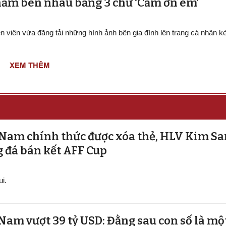
 năm bên nhau bằng 3 chữ ‘Cảm ơn em’
ễn viên vừa đăng tải những hình ảnh bên gia đình lên trang cá nhân 
XEM THÊM
 Nam chính thức được xóa thẻ, HLV Kim Sa
g đá bán kết AFF Cup
i.
 Nam vượt 39 tỷ USD: Đằng sau con số là mộ