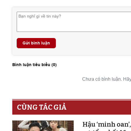
Gửi bình luận
Bình luận tiêu biểu (
0
)
Chưa có bình luận. Hãy 
CÙNG TÁC GIẢ
Hậu ‘minh oan’,