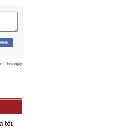
 nhập
xếp theo ngày
a tới