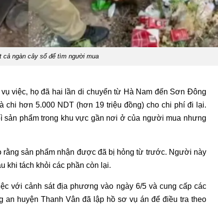
t cả ngàn cây số để tìm người mua
õ vụ việc, họ đã hai lần di chuyển từ Hà Nam đến Sơn Đông
chi hơn 5.000 NDT (hơn 19 triệu đồng) cho chi phí đi lại.
 bì sản phẩm trong khu vực gần nơi ở của người mua nhưng
 rằng sản phẩm nhận được đã bị hỏng từ trước. Người này
u khi tách khỏi các phần còn lại.
việc với cảnh sát địa phương vào ngày 6/5 và cung cấp các
g an huyện Thanh Vân đã lập hồ sơ vụ án để điều tra theo