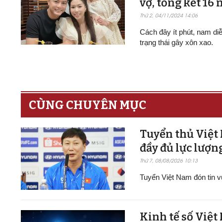
vợ, tổng kết 16
Thứ 2, 04/11/2024 14:06
Cách đây ít phút, nam di
trạng thái gây xôn xao.
CÙNG CHUYÊN MỤC
Tuyển thủ Việt
đầy đủ lực lượn
Thứ 7, 08/08/2026 10:13
Tuyển Việt Nam đón tin vu
Kinh tế số Việt