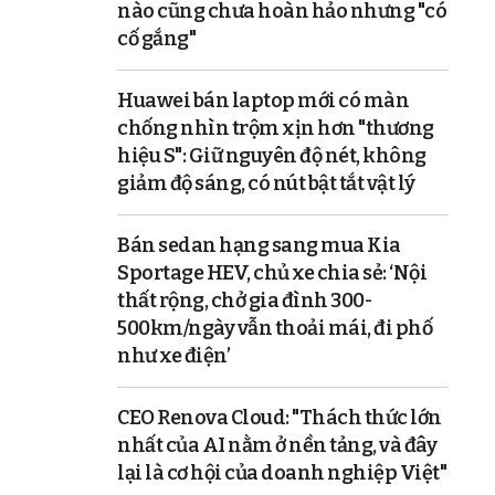
nào cũng chưa hoàn hảo nhưng "có
cố gắng"
Huawei bán laptop mới có màn
chống nhìn trộm xịn hơn "thương
hiệu S": Giữ nguyên độ nét, không
giảm độ sáng, có nút bật tắt vật lý
Bán sedan hạng sang mua Kia
Sportage HEV, chủ xe chia sẻ: ‘Nội
thất rộng, chở gia đình 300-
500km/ngày vẫn thoải mái, đi phố
như xe điện’
CEO Renova Cloud: "Thách thức lớn
nhất của AI nằm ở nền tảng, và đây
lại là cơ hội của doanh nghiệp Việt"