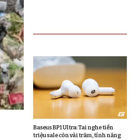
TIN ĐỌC NHIỀU
Baseus BP1 Ultra: Tai nghe tiền
triệu sale còn vài trăm, tính năng