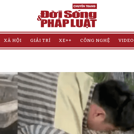
XÃ HỘI
GIẢI TRÍ
XE++
CÔNG NGHỆ
VIDEO