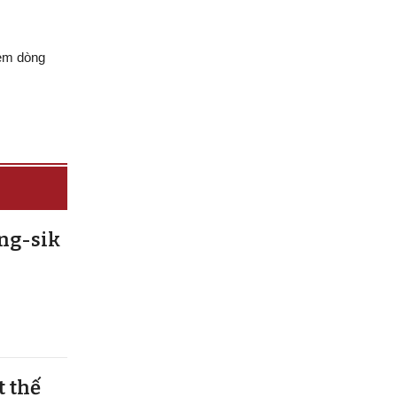
kèm dòng
ng-sik
t thế