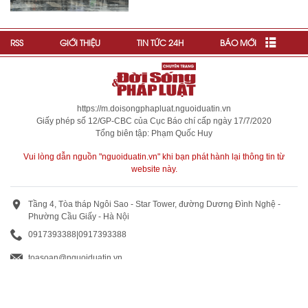
RSS
GIỚI THIỆU
TIN TỨC 24H
BÁO MỚI
https://m.doisongphapluat.nguoiduatin.vn
Giấy phép số 12/GP-CBC của Cục Báo chí cấp ngày 17/7/2020
Tổng biên tập: Phạm Quốc Huy
Vui lòng dẫn nguồn "nguoiduatin.vn" khi bạn phát hành lại thông tin từ
website này.
Tầng 4, Tòa tháp Ngôi Sao - Star Tower, đường Dương Đình Nghệ -
Phường Cầu Giấy - Hà Nội
0917393388
|
0917393388
toasoan@nguoiduatin.vn
BÁO GIÁ QUẢNG CÁO