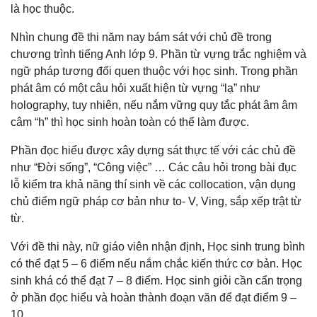
là học thuộc.
Nhìn chung đề thi năm nay bám sát với chủ đề trong
chương trình tiếng Anh lớp 9. Phần từ vựng trắc nghiệm và
ngữ pháp tương đối quen thuộc với học sinh. Trong phần
phát âm có một câu hỏi xuất hiện từ vựng “lạ” như
holography, tuy nhiên, nếu nắm vững quy tắc phát âm âm
câm “h” thì học sinh hoàn toàn có thể làm được.
Phần đọc hiểu được xây dựng sát thực tế với các chủ đề
như “Đời sống”, “Công việc” … Các câu hỏi trong bài đục
lỗ kiểm tra khả năng thí sinh về các collocation, vận dụng
chủ điểm ngữ pháp cơ bản như to- V, Ving, sắp xếp trật từ
từ.
Với đề thi này, nữ giáo viên nhận định, Học sinh trung bình
có thể đạt 5 – 6 điểm nếu nắm chắc kiến thức cơ bản. Học
sinh khá có thể đạt 7 – 8 điểm. Học sinh giỏi cần cẩn trọng
ở phần đọc hiểu và hoàn thành đoạn văn để đạt điểm 9 –
10.