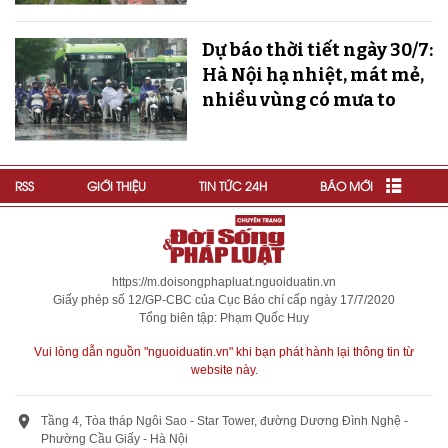
Dự báo thời tiết ngày 30/7:
Hà Nội hạ nhiệt, mát mẻ,
nhiều vùng có mưa to
RSS
GIỚI THIỆU
TIN TỨC 24H
BÁO MỚI
https://m.doisongphapluat.nguoiduatin.vn
Giấy phép số 12/GP-CBC của Cục Báo chí cấp ngày 17/7/2020
Tổng biên tập: Phạm Quốc Huy
Vui lòng dẫn nguồn "nguoiduatin.vn" khi bạn phát hành lại thông tin từ
website này.
Tầng 4, Tòa tháp Ngôi Sao - Star Tower, đường Dương Đình Nghệ -
Phường Cầu Giấy - Hà Nội