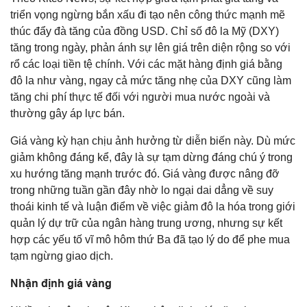
triển vọng ngừng bắn xấu đi tạo nên công thức mạnh mẽ
thúc đẩy đà tăng của đồng USD. Chỉ số đô la Mỹ (DXY)
tăng trong ngày, phản ánh sự lên giá trên diện rộng so với
rổ các loại tiền tệ chính. Với các mặt hàng định giá bằng
đô la như vàng, ngay cả mức tăng nhẹ của DXY cũng làm
tăng chi phí thực tế đối với người mua nước ngoài và
thường gây áp lực bán.
Giá vàng kỳ hạn chịu ảnh hưởng từ diễn biến này. Dù mức
giảm không đáng kể, đây là sự tạm dừng đáng chú ý trong
xu hướng tăng mạnh trước đó. Giá vàng được nâng đỡ
trong những tuần gần đây nhờ lo ngại dai dẳng về suy
thoái kinh tế và luận điểm về việc giảm đô la hóa trong giới
quản lý dự trữ của ngân hàng trung ương, nhưng sự kết
hợp các yếu tố vĩ mô hôm thứ Ba đã tạo lý do để phe mua
tạm ngừng giao dịch.
Nhận định giá vàng