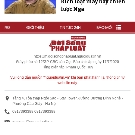
kích loạt máy bay chiến
lược Nga
RSS
GIỚI THIỆU
TIN TỨC 24H
BÁO MỚI
https://m.doisongphapluat.nguoiduatin.vn
Giấy phép số 12/GP-CBC của Cục Báo chí cấp ngày 17/7/2020
Tổng biên tập: Phạm Quốc Huy
Vui lòng dẫn nguồn "nguoiduatin.vn" khi bạn phát hành lại thông tin từ
website này.
Tầng 4, Tòa tháp Ngôi Sao - Star Tower, đường Dương Đình Nghệ -
Phường Cầu Giấy - Hà Nội
0917393388
|
0917393388
toasoan@nguoiduatin.vn