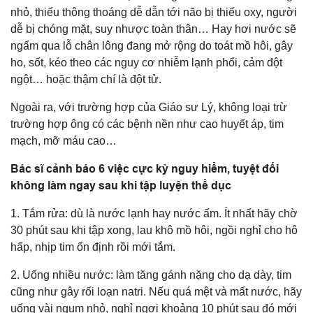
nhỏ, thiếu thông thoáng dễ dẫn tới não bị thiếu oxy, người
dễ bị chóng mặt, suy nhược toàn thân… Hay hơi nước sẽ
ngấm qua lỗ chân lông đang mở rộng do toát mồ hôi, gây
ho, sốt, kéo theo các nguy cơ nhiễm lạnh phổi, cảm đột
ngột… hoặc thậm chí là đột tử.
Ngoài ra, với trường hợp của Giáo sư Lý, không loại trừ
trường hợp ông có các bệnh nền như cao huyết áp, tim
mạch, mỡ máu cao…
Bác sĩ cảnh báo 6 việc cực kỳ nguy hiểm, tuyệt đối
không làm ngay sau khi tập luyện thể dục
1. Tắm rửa: dù là nước lạnh hay nước ấm. Ít nhất hãy chờ
30 phút sau khi tập xong, lau khô mồ hôi, ngồi nghỉ cho hô
hấp, nhịp tim ổn định rồi mới tắm.
2. Uống nhiều nước: làm tăng gánh nặng cho dạ dày, tim
cũng như gây rối loạn natri. Nếu quá mệt và mất nước, hãy
uống vài ngụm nhỏ, nghỉ ngơi khoảng 10 phút sau đó mới