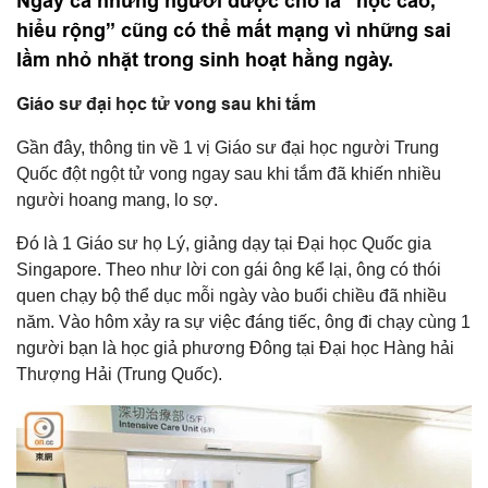
Ngay cả những người được cho là “học cao,
hiểu rộng” cũng có thể mất mạng vì những sai
lầm nhỏ nhặt trong sinh hoạt hằng ngày.
Giáo sư đại học tử vong sau khi tắm
Gần đây, thông tin về 1 vị Giáo sư đại học người Trung
Quốc đột ngột tử vong ngay sau khi tắm đã khiến nhiều
người hoang mang, lo sợ.
Đó là 1 Giáo sư họ Lý, giảng dạy tại Đại học Quốc gia
Singapore. Theo như lời con gái ông kể lại, ông có thói
quen chạy bộ thể dục mỗi ngày vào buổi chiều đã nhiều
năm. Vào hôm xảy ra sự việc đáng tiếc, ông đi chạy cùng 1
người bạn là học giả phương Đông tại Đại học Hàng hải
Thượng Hải (Trung Quốc).