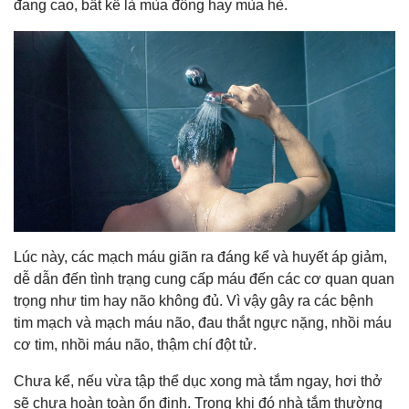
đang cao, bất kể là mùa đông hay mùa hè.
Lúc này, các mạch máu giãn ra đáng kể và huyết áp giảm,
dễ dẫn đến tình trạng cung cấp máu đến các cơ quan quan
trọng như tim hay não không đủ. Vì vậy gây ra các bệnh
tim mạch và mạch máu não, đau thắt ngực nặng, nhồi máu
cơ tim, nhồi máu não, thậm chí đột tử.
Chưa kể, nếu vừa tập thể dục xong mà tắm ngay, hơi thở
sẽ chưa hoàn toàn ổn định. Trong khi đó nhà tắm thường