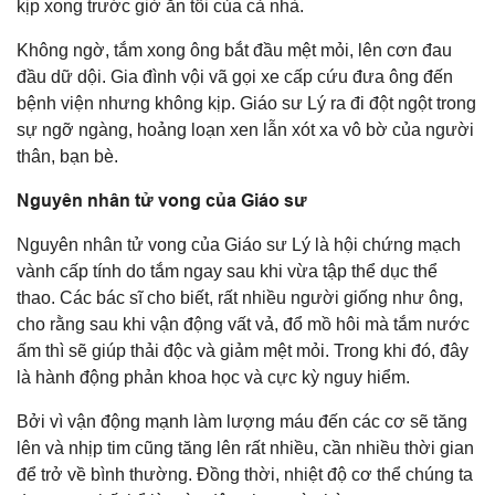
kịp xong trước giờ ăn tối của cả nhà.
Không ngờ, tắm xong ông bắt đầu mệt mỏi, lên cơn đau
đầu dữ dội. Gia đình vội vã gọi xe cấp cứu đưa ông đến
bệnh viện nhưng không kịp. Giáo sư Lý ra đi đột ngột trong
sự ngỡ ngàng, hoảng loạn xen lẫn xót xa vô bờ của người
thân, bạn bè.
Nguyên nhân tử vong của Giáo sư
Nguyên nhân tử vong của Giáo sư Lý là hội chứng mạch
vành cấp tính do tắm ngay sau khi vừa tập thể dục thể
thao. Các bác sĩ cho biết, rất nhiều người giống như ông,
cho rằng sau khi vận động vất vả, đổ mồ hôi mà tắm nước
ấm thì sẽ giúp thải độc và giảm mệt mỏi. Trong khi đó, đây
là hành động phản khoa học và cực kỳ nguy hiểm.
Bởi vì vận động mạnh làm lượng máu đến các cơ sẽ tăng
lên và nhịp tim cũng tăng lên rất nhiều, cần nhiều thời gian
để trở về bình thường. Đồng thời, nhiệt độ cơ thể chúng ta